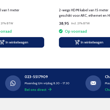
 van 1 meter
2-wegs HDMI kabel van 15 meter
geschikt voor ARC, ethernet en 
38,95
l. 21% BTW
Incl. 21% BTW
orraad
Op voorraad
In winkelwagen
In winkelwagen
023-5517909
Ch
Maandag t/m vrijdag 8.30 - 17:30
Maa
Bel ons direct
Cha