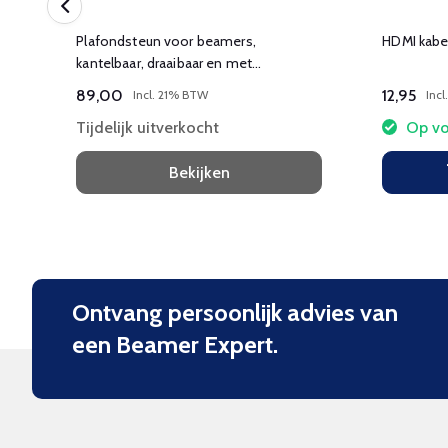
ns
Plafondsteun voor beamers,
HDMI kabel
kantelbaar, draaibaar en met
kabelbeheer.
89,00
12,95
Incl. 21% BTW
Inc
Tijdelijk uitverkocht
Op vo
Bekijken
Ontvang persoonlijk advies van
een Beamer Expert.