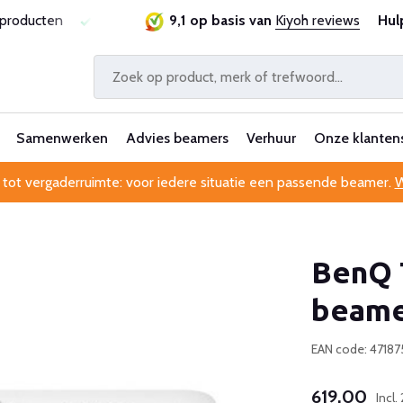
prijsgarantie
Al 25 jaar betrouwbaar en ervaren
9,1 op basis van
Kiyoh reviews
Profes
Hul
Samenwerken
Advies beamers
Verhuur
Onze klanten
 tot vergaderruimte: voor iedere situatie een passende beamer.
W
BenQ 
beam
EAN code: 4718
619,00
Incl