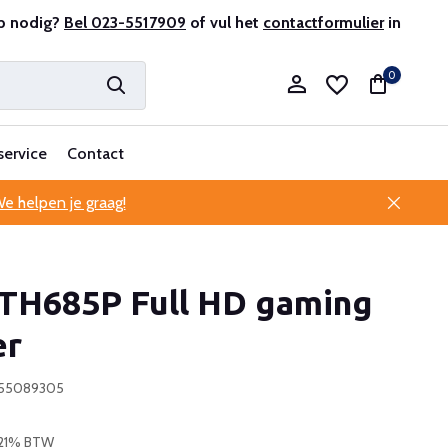
sionele klantenservice
p nodig?
Bel 023-5517909
of vul het
contactformulier
in
0
service
Contact
e helpen je graag!
Account aanmaken
TH685P Full HD gaming
Account aanmaken
er
755089305
. 21% BTW