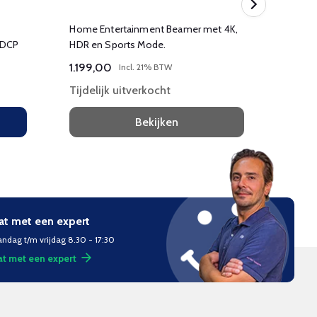
Home Entertainment Beamer met 4K,
Perfect
HDCP
HDR en Sports Mode.
buitenl
1.199,00
629,
Incl. 21% BTW
Tijdelijk uitverkocht
Tijdel
Bekijken
at met een expert
ndag t/m vrijdag 8.30 - 17:30
t met een expert