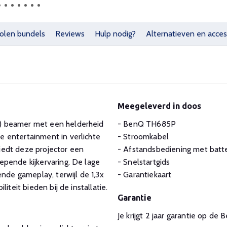
olen bundels
Reviews
Hulp nodig?
Alternatieven en acces
Meegeleverd in doos
) beamer met een helderheid
- BenQ TH685P
 entertainment in verlichte
- Stroomkabel
iedt deze projector een
- Afstandsbediening met batte
epende kijkervaring. De lage
- Snelstartgids
ende gameplay, terwijl de 1,3x
- Garantiekaart
iteit bieden bij de installatie.
Garantie
Je krijgt 2 jaar garantie op d