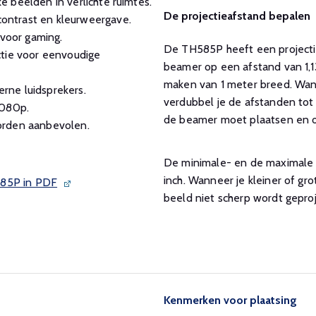
 beelden in verlichte ruimtes.
De projectieafstand bepalen
ontrast en kleurweergave.
 voor gaming.
De TH585P heeft een projectiev
ctie voor eenvoudige
beamer op een afstand van 1,1
maken van 1 meter breed. Wann
rne luidsprekers.
verdubbel je de afstanden tot 
1080p.
de beamer moet plaatsen en of
orden aanbevolen.
De minimale- en de maximale g
inch. Wanneer je kleiner of gr
685P in PDF
beeld niet scherp wordt gepro
Kenmerken voor plaatsing