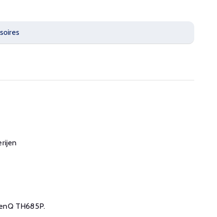
soires
rijen
e BenQ TH685P.