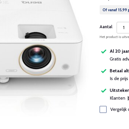
Of vanaf
15,99
Aantal
Het product is uitv
Al 20 jaa
Gratis ad
Betaal alt
Is de pri
Uitsteken
Klanten
Vergelijk 