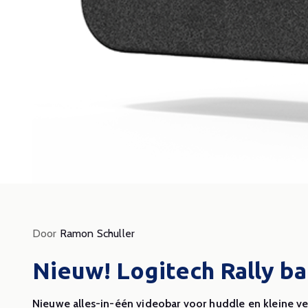
Door Be
Hyb
Door
Ramon Schuller
ver
Nieuw! Logitech Rally ba
opt
Nieuwe alles-in-één videobar voor huddle en kleine v