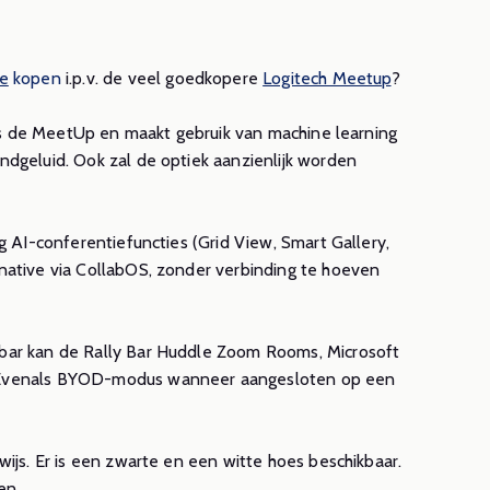
le
kopen
i.p.v. de veel goedkopere
Logitech Meetup
?
als de MeetUp en maakt gebruik van machine learning
dgeluid. Ook zal de optiek aanzienlijk worden
g AI-conferentiefuncties (Grid View, Smart Gallery,
native via CollabOS, zonder verbinding te hoeven
bar kan de Rally Bar Huddle Zoom Rooms, Microsoft
 Evenals BYOD-modus wanneer aangesloten op een
ijs. Er is een zwarte en een witte hoes beschikbaar.
en.