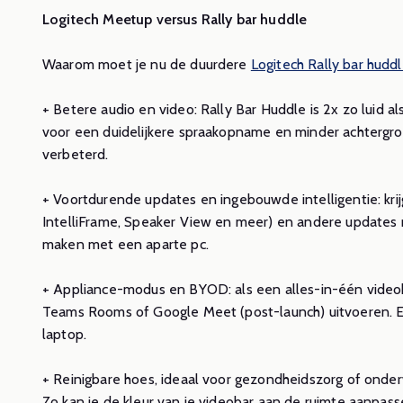
Logitech Meetup versus Rally bar huddle
Waarom moet je nu de duurdere
Logitech Rally bar hudd
+ Betere audio en video: Rally Bar Huddle is 2x zo luid 
voor een duidelijkere spraakopname en minder achtergron
verbeterd.
+ Voortdurende updates en ingebouwde intelligentie: krij
IntelliFrame, Speaker View en meer) en andere updates 
maken met een aparte pc.
+ Appliance-modus en BYOD: als een alles-in-één video
Teams Rooms of Google Meet (post-launch) uitvoeren.
laptop.
+ Reinigbare hoes, ideaal voor gezondheidszorg of onderw
Zo kan je de kleur van je videobar aan de ruimte aanpass