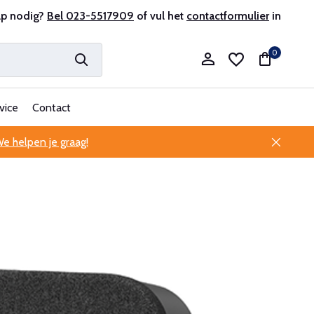
lp nodig?
Professionele klantenservice
Bel 023-5517909
of vul het
contactformulier
in
0
vice
Contact
e helpen je graag!
Account aanmaken
Account aanmaken