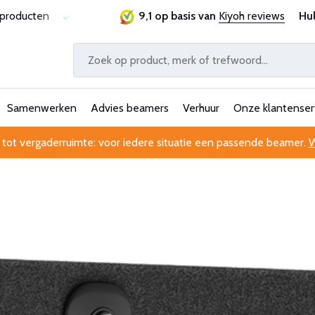
Laagste prijsgarantie
Al 25 jaar betrouwbaar en ervaren
9,1 op basis van
Kiyoh reviews
Hu
Samenwerken
Advies beamers
Verhuur
Onze klantenser
 tot vergaderruimte: voor iedere situatie een passende beamer.
W