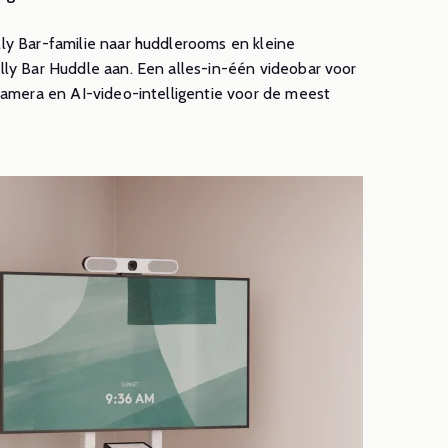
gaderruimte
vergaderruim
ly Bar-familie naar huddlerooms en kleine
Lees meer
r effectieve
ly Bar Huddle aan. Een alles-in-één videobar voor
camera en AI-video-intelligentie voor de meest
tings
eer