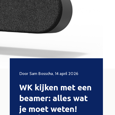
 2023
Door Sam Bosscha, 14 april 2026
Door Sam, 1
van
WK kijken met een
BenQ
an
beamer: alles wat
uitge
je moet weten!
ultie