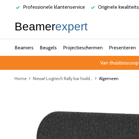
ssionele klantenservice
Originele kwaliteitsproducten
Beamers
Beugels
Projectieschermen
Presenteren
Van thuisbioscoop
Home
Nieuw! Logitech Rally bar hudd...
Algemeen