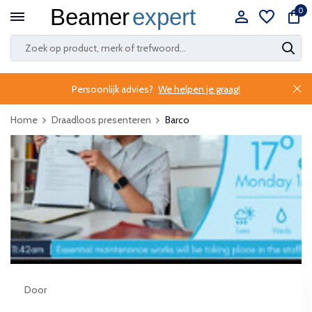
0
Persoonlijk advies?
We helpen je graag!
Home
Draadloos presenteren
Barco
Door