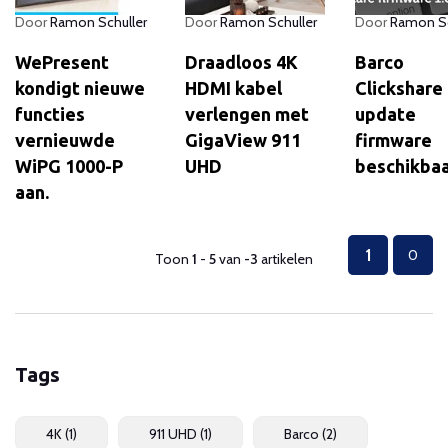
Door
Ramon Schuller
Door
Ramon Schuller
Door
Ramon Sc
WePresent
Draadloos 4K
Barco
kondigt nieuwe
HDMI kabel
Clickshare
functies
verlengen met
update
vernieuwde
GigaView 911
firmware
WiPG 1000-P
UHD
beschikba
aan.
1
0
Toon
1
-
5
van
-3
artikelen
Tags
4K
(1)
911 UHD
(1)
Barco
(2)