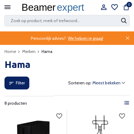
0
Persoonlijk advies?
We helpen je graag!
Home
Merken
Hama
Hama
Filter
Sorteren op:
8 producten