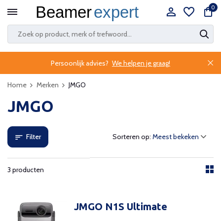
0
Persoonlijk advies?
We helpen je graag!
Home
Merken
JMGO
JMGO
Filter
Sorteren op:
3 producten
JMGO N1S Ultimate