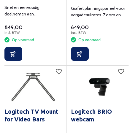
Snel en eenvoudig
Grafiet planningspaneel voor
deelnemen aan
vergaderruimtes. Zoom en
videovergaderingen en
Microsoft Teams
849,00
649,00
content draadloos of via HDMI
gecertificeerd.
Incl. BTW
Incl. BTW
delen.
Op voorraad
Op voorraad
Logitech TV Mount
Logitech BRIO
for Video Bars
webcam