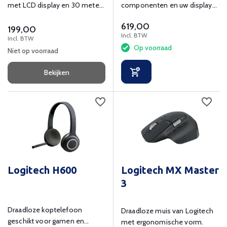
met LCD display en 30 meter
componenten en uw display
bereik
met deze hub en werk alle
619,00
kabels netjes weg.
199,00
Incl. BTW
Incl. BTW
Op voorraad
Niet op voorraad
Bekijken
Logitech H600
Logitech MX Master
3
Draadloze koptelefoon
Draadloze muis van Logitech
geschikt voor gamen en
met ergonomische vorm.