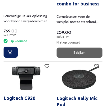
combo for business
Eenvoudige BYOM-oplossing
Complete set voor de
voor hybride vergaderen met
werkplek met toetsenbord,
4K-ondersteuning.
muis en palmsteun van MX
769,00
209,00
serie.
Incl. BTW
Incl. BTW
Op voorraad
Niet op voorraad
Bekijken
Logitech C920
Logitech Rally Mic
Pod