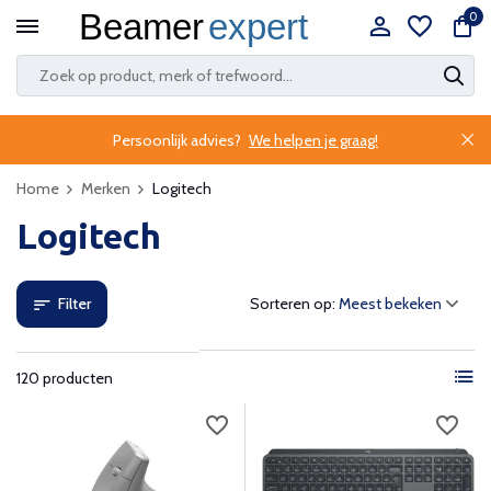
0
Persoonlijk advies?
We helpen je graag!
Home
Merken
Logitech
Logitech
Filter
Sorteren op:
120 producten