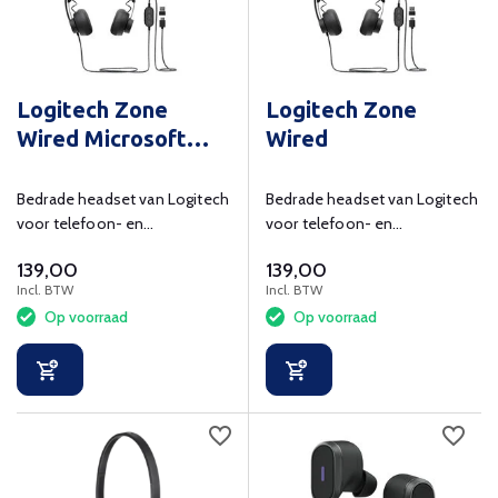
Logitech Zone
Logitech Zone
Wired Microsoft
Wired
Teams
Bedrade headset van Logitech
Bedrade headset van Logitech
voor telefoon- en
voor telefoon- en
videogesprekken
videogesprekken.
139,00
139,00
gecertificeerd voor Microsoft
Incl. BTW
Incl. BTW
Teams.
Op voorraad
Op voorraad