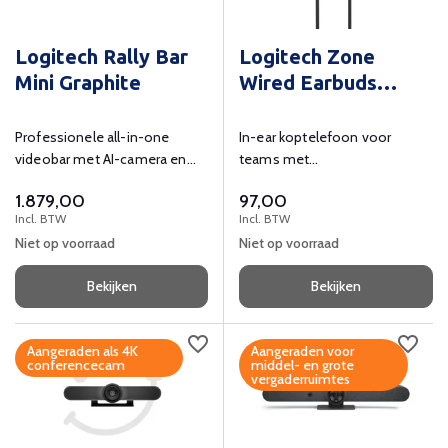
Logitech Rally Bar
Logitech Zone
Mini Graphite
Wired Earbuds
Teams
Professionele all-in-one
In-ear koptelefoon voor
videobar met AI-camera en
teams met
krachtig geluid.
ruisonderdrukkende
1.879,00
97,00
microfoon voor spraak en
Incl. BTW
Incl. BTW
muziek.
Niet op voorraad
Niet op voorraad
Bekijken
Bekijken
Aangeraden als 4K
Aangeraden voor
conferencecam
middel- en grote
vergaderruimtes