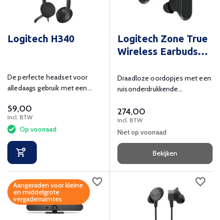
Logitech H340
Logitech Zone True
Wireless Earbuds
Graphite
De perfecte headset voor
Draadloze oordopjes met een
alledaags gebruik met een
ruisonderdrukkende
eenvoudige plug-and-play
microfoon tot 30 meter
59,00
USB-aansluiting.
274,00
bereik.
Incl. BTW
Incl. BTW
Op voorraad
Niet op voorraad
Bekijken
Aangeraden voor kleine
en middelgrote
vergaderruimtes