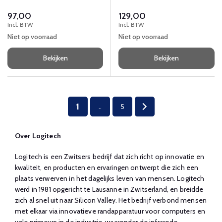
thuiswerken. 10 meter bereik,
97,00
129,00
batterijduur max 6 uur.
Incl. BTW
Incl. BTW
Niet op voorraad
Niet op voorraad
Bekijken
Bekijken
1
..
5
Over Logitech
Logitech is een Zwitsers bedrijf dat zich richt op innovatie en
kwaliteit, en producten en ervaringen ontwerpt die zich een
plaats verwerven in het dagelijks leven van mensen. Logitech
werd in 1981 opgericht te Lausanne in Zwitserland, en breidde
zich al snel uit naar Silicon Valley. Het bedrijf verbond mensen
met elkaar via innovatieve randapparatuur voor computers en