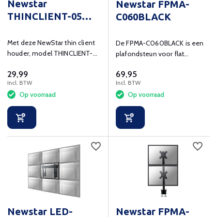
Newstar
Newstar FPMA-
THINCLIENT-05
C060BLACK
montagekit
Met deze NewStar thin client
De FPMA-C060BLACK is een
houder, model THINCLIENT-
plafondsteun voor flat
05, monteert u een thin client
screens t/m 40" (102 cm)
29,99
69,95
eenvoudig op een monitor
Incl. BTW
Incl. BTW
arm
Op voorraad
Op voorraad
Newstar LED-
Newstar FPMA-