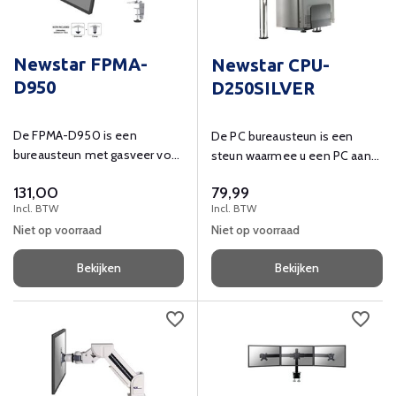
Newstar FPMA-
Newstar CPU-
D950
D250SILVER
De FPMA-D950 is een
De PC bureausteun is een
bureausteun met gasveer voor
steun waarmee u een PC aan
flat screens t/m 30" (76 cm)
de onderkant van een bureau
131,00
79,99
bevestigt
Incl. BTW
Incl. BTW
Niet op voorraad
Niet op voorraad
Bekijken
Bekijken