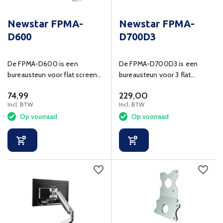
Newstar FPMA-
Newstar FPMA-
D600
D700D3
De FPMA-D600 is een
De FPMA-D700D3 is een
bureausteun voor flat screens
bureausteun voor 3 flat
t/m 30" (76 cm)
screens t/m 27" (69 cm)
74,99
229,00
Incl. BTW
Incl. BTW
Op voorraad
Op voorraad