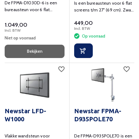
De FPMA-D1030D-6 is een
Is een bureausteun voor 6 flat
bureausteun voor 6 flat
screens t/m 27" (69 cm). Zwart
screens t/m 18" (46 cm)
flat panel bureau steun.
449,00
1.049,00
Incl. BTW
Incl. BTW
Op voorraad
Niet op voorraad
Bekijken
Newstar LFD-
Newstar FPMA-
W1000
D935POLE70
Vlakke wandsteun voor
De FPMA-D935POLE70 is een