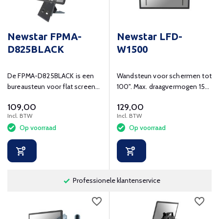
Newstar FPMA-
Newstar LFD-
D825BLACK
W1500
De FPMA-D825BLACK is een
Wandsteun voor schermen tot
bureausteun voor flat screens
100". Max. draagvermogen 150
t/m 27" (69 cm)
kg.
109,00
129,00
Incl. BTW
Incl. BTW
Op voorraad
Op voorraad
Originele kwaliteitsproducten