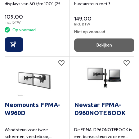
displays van 60 t/m 100" (254
bureausteun met 3
cm)
draaipunten voor flat screens
109,00
t/m 30" (76 cm)
149,00
Incl. BTW
Incl. BTW
Op voorraad
Niet op voorraad
Bekijken
Neomounts FPMA-
Newstar FPMA-
W960D
D960NOTEBOOK
Wandsteun voor twee
De FPMA-D960NOTEBOOK is
schermen, verstelbaar,
een bureausteun voor een