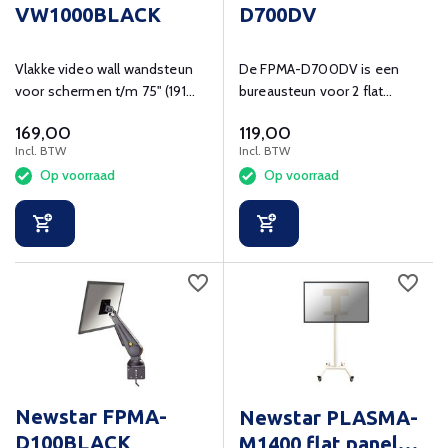
VW1000BLACK
D700DV
Vlakke video wall wandsteun
De FPMA-D700DV is een
voor schermen t/m 75" (191
bureausteun voor 2 flat
cm)
screens t/m 27" (69 cm)
169,00
119,00
Incl. BTW
Incl. BTW
Op voorraad
Op voorraad
Newstar FPMA-
Newstar PLASMA-
D100BLACK
M1400 flat panel