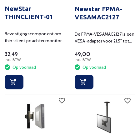
NewStar
Newstar FPMA-
THINCLIENT-01
VESAMAC2127
Bevestigingscomponent om
De FPMA-VESAMAC2127 is een
thin-client pc achter monitor
VESA-adapter voor 21.5" tot
te bevestigen.
27" Apple iMac's
32,49
49,00
Incl. BTW
Incl. BTW
Op voorraad
Op voorraad