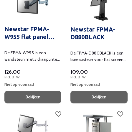
Newstar FPMA-
Newstar FPMA-
W955 flat panel
D880BLACK
muur steun
De FPMA-W955 is een
De FPMA-D880BLACK is een
wandsteun met 3 draaipunten
bureausteun voor flat screens
voor flat screens t/m 30" (76
t/m 30" (76 cm). en een thin
126,00
109,00
cm)
client PC
Incl. BTW
Incl. BTW
Niet op voorraad
Niet op voorraad
Bekijken
Bekijken