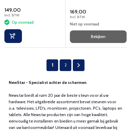
kantelbaar en met
notebook en flat screen t/m
149,00
weggewerkte kabels.
27" (69 cm)
169,00
Incl. BTW
Incl. BTW
Op voorraad
Niet op voorraad
Bekijken
1
2
NewStar - Specialist achter de schermen
Newstar biedt al ruim 20 jaar de beste steun voor al uw
hardware. Het uitgebreide assortiment bevat steunen voor
o.a. televisies, LFD's, monitoren, projectoren, PC’s, laptops en
tablets. Alle Newstar producten zijn van hoge kwaliteit,
eenvoudig te installeren en bieden u meer gemak bij gebruik
van uw kantoormeubilair! Uiteraard uit voorraad leverbaar bij