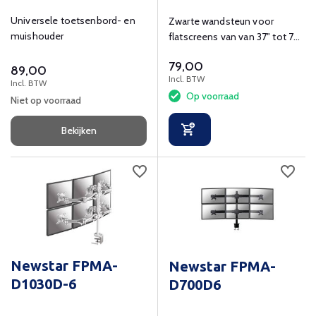
Universele toetsenbord- en
Zwarte wandsteun voor
muishouder
flatscreens van van 37" tot 75"
en max 35 kg.
79,00
89,00
Incl. BTW
Incl. BTW
Op voorraad
Niet op voorraad
Bekijken
Newstar FPMA-
Newstar FPMA-
D1030D-6
D700D6