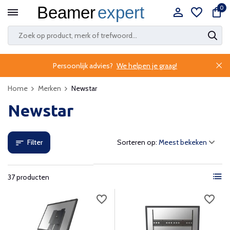
0
Persoonlijk advies?
We helpen je graag!
Home
Merken
Newstar
Newstar
Filter
Sorteren op:
37 producten