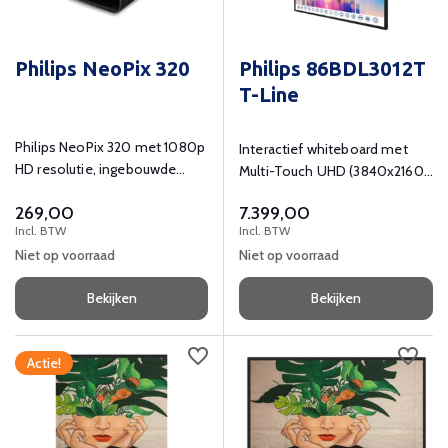
Philips NeoPix 320
Philips 86BDL3012T
T-Line
Philips NeoPix 320 met 1080p
Interactief whiteboard met
HD resolutie, ingebouwde
Multi-Touch UHD (3840x2160)
mediaplayer, speaker en
resolutie
269,00
7.399,00
bluetooth.
Incl. BTW
Incl. BTW
Niet op voorraad
Niet op voorraad
Bekijken
Bekijken
Actie!