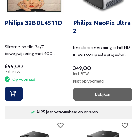
Philips 32BDL4511D
Philips NeoPix Ultra
2
Slimme, snelle, 24/7
Een slimme ervaring in Full HD
bewegwijzering met 400
in een compacte projector.
cd/m² helderheid en FHD
699,00
resolutie.
349,00
Incl. BTW
Incl. BTW
Op voorraad
Niet op voorraad
Bekijken
Professionele klantenservice