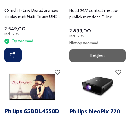
65 inch T-Line Digital Signage
Houd 24/7 contact met uw
display met Multi-Touch UHD
publiek met deze E-line
(3840x2160) resolutie en 350
scherm voor digitale signage.
2.549,00
cd/mÂ²
2.899,00
Incl. BTW
Incl. BTW
Op voorraad
Niet op voorraad
Bekijken
Philips 65BDL4550D
Philips NeoPix 720