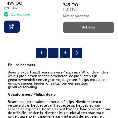
1.499,00
operationeel.
749,00
Incl. BTW
Incl. BTW
Op voorraad
Niet op voorraad
Bekijken
1
..
4
Philips beamers
Beamerexpert raadt beamers van Philips aan. Wij ondervinden
weinig problemen met de producten, de producten zijn
gebruiksvriendelijk en ze gaan erg lang mee. Philips producten
en oplossingen bieden onze klanten een prettige
gebruikerservaring.
Geautoriseerd Philips dealer
Beamerexpert is sales partner van Philips. Hierdoor bent u
verzekerd van het beste van het beste op het gebied van
service en expertise. Beamerexpert koopt al haar producten via
de officiële kanalen in. Hiermee krijgt u niet alleen maximale
ondersteuning en garantie, maar krijgt u ook de mogelijkheid