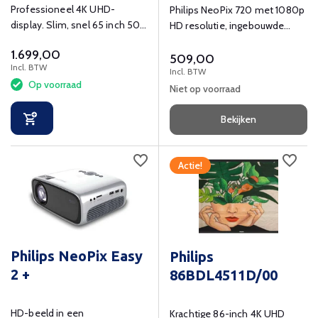
Professioneel 4K UHD-
Philips NeoPix 720 met 1080p
display. Slim, snel 65 inch 500
HD resolutie, ingebouwde
cd/m2 24/7-scherm.
mediaplayer, speaker en
1.699,00
bluetooth.
509,00
Incl. BTW
Incl. BTW
Op voorraad
Niet op voorraad
Bekijken
Actie!
Philips NeoPix Easy
Philips
2 +
86BDL4511D/00
HD-beeld in een
Krachtige 86-inch 4K UHD