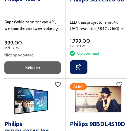
SuperWide monitor van 49",
LED thuisprojector met 4K
werkruimte van twee volledige
UHD resolutie (3840x2160) en
monitors in één.
2000 ANSI Lumen.
1.799,00
999,00
Incl. BTW
Incl. BTW
Op voorraad
Niet op voorraad
Bekijken
Actie!
Philips
Philips 98BDL4510D