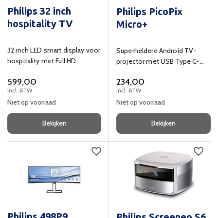
Philips 32 inch
Philips PicoPix
hospitality TV
Micro+
32 inch LED smart display voor
Superheldere Android TV-
hospitality met Full HD
projector met USB Type C-
resolutie, WiFi en Chromecast.
videopoort en HDMI.
599,00
234,00
Incl. BTW
Incl. BTW
Niet op voorraad
Niet op voorraad
Bekijken
Bekijken
Philips 498P9
Philips Screeneo S6