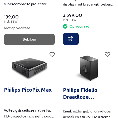
supercompacte projector.
display met brede kijkhoeken
en 24/7 inzetbaarheid
3.599,00
199,00
Incl. BTW
Incl. BTW
Op voorraad
Niet op voorraad
Bekijken
Philips PicoPix Max
Philips Fidelio
Draadloze
Subwoofer
Volledig draadloze native Full
Kraakhelder geluid, draadloos
HD-projector inclusief tripod
gemak en stijlvol. De ultieme