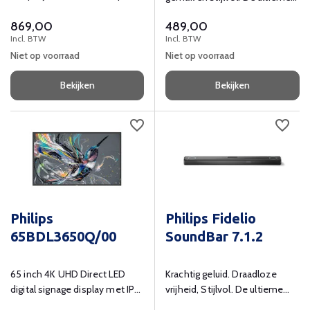
en reistas.
luisterervaring!
869,00
489,00
Incl. BTW
Incl. BTW
Niet op voorraad
Niet op voorraad
Bekijken
Bekijken
Philips
Philips Fidelio
65BDL3650Q/00
SoundBar 7.1.2
65 inch 4K UHD Direct LED
Krachtig geluid. Draadloze
digital signage display met IPS
vrijheid, Stijlvol. De ultieme
panel, max 18 uur per dag
luisterervaring.