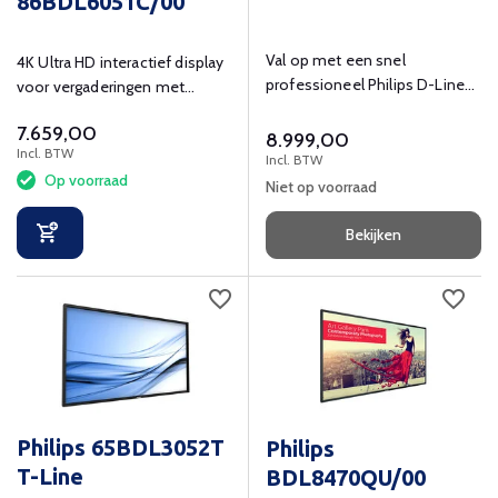
86BDL6051C/00
Val op met een snel
4K Ultra HD interactief display
professioneel Philips D-Line
voor vergaderingen met
4K UHD-display. Slim, snel 98
Android 9.0
7.659,00
inch 500 cd/m2 24/7-scherm.
8.999,00
Incl. BTW
Incl. BTW
Op voorraad
Niet op voorraad
Bekijken
Philips 65BDL3052T
Philips
T-Line
BDL8470QU/00