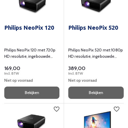
Philips NeoPix 120
Philips NeoPix 520
Philips NeoPix 120 met 720p
Philips NeoPix 520 met 1080p
HD resolutie, ingebouwde
HD resolutie, ingebouwde
mediaplayer en speaker.
mediaplayer, speaker en
169,00
389,00
bluetooth.
Incl. BTW
Incl. BTW
Niet op voorraad
Niet op voorraad
Bekijken
Bekijken