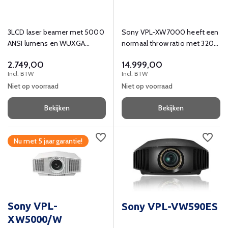
3LCD laser beamer met 5000
Sony VPL-XW7000 heeft een
ANSI lumens en WUXGA
normaal throw ratio met 3200
(1920x1200) resolutie.
Lumen, Full HD beamer. Ook
2.749,00
14.999,00
voor sport, films, series en
Incl. BTW
Incl. BTW
games geschikt. Bestel de
Niet op voorraad
Niet op voorraad
VPL-XW7000 nu!
Bekijken
Bekijken
Nu met 5 jaar garantie!
Sony VPL-
Sony VPL-VW590ES
XW5000/W