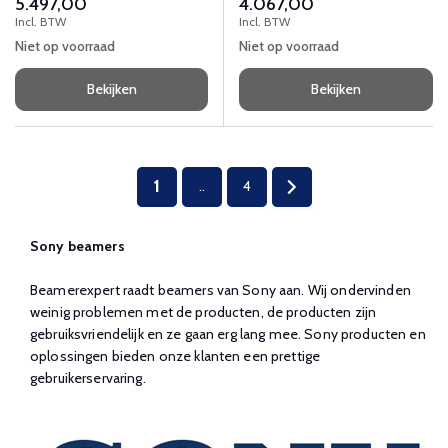
5.497,00
4.067,00
DVI-D, HDMI, RJ-45, BNC,
Incl. BTW
Incl. BTW
RS232C
Niet op voorraad
Niet op voorraad
Bekijken
Bekijken
1
..
4
Sony beamers
Beamerexpert raadt beamers van Sony aan. Wij ondervinden
weinig problemen met de producten, de producten zijn
gebruiksvriendelijk en ze gaan erg lang mee. Sony producten en
oplossingen bieden onze klanten een prettige
gebruikerservaring.