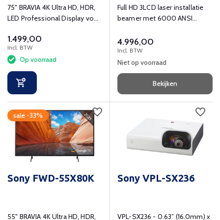
75" BRAVIA 4K Ultra HD, HDR,
Full HD 3LCD laser installatie
LED Professional Display voor
beamer met 6000 ANSI
24/7 werking.
lumens voor grote ruimten.
1.499,00
4.996,00
Incl. BTW
Incl. BTW
Op voorraad
Niet op voorraad
Bekijken
sale -33%
Sony FWD-55X80K
Sony VPL-SX236
55" BRAVIA 4K Ultra HD, HDR,
VPL-SX236 - 0.63” (16.0mm) x