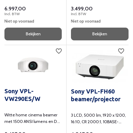
(4096x2160) resolutie.
(1920x1200) resolutie.
6.997,00
3.499,00
Incl. BTW
Incl. BTW
Niet op voorraad
Niet op voorraad
Bekijken
Bekijken
Sony VPL-
Sony VPL-FH60
VW290ES/W
beamer/projector
Witte home cinema beamer
3 LCD, 5000 lm, 1920 x 1200,
met 1500 ANSI lumens en DCI
16:10, CR 2000:1, 10BASE-
4K (4096x2160) resolutie.
T/100BASE-TX, 2 x VGA, 2 x