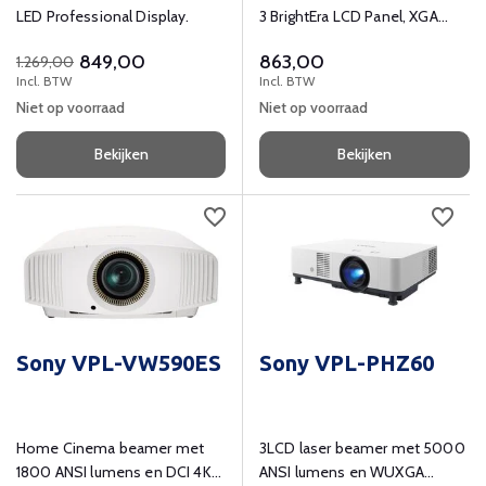
LED Professional Display.
3 BrightEra LCD Panel, XGA
1024 x 768, 4:3, 3300lm,
849,00
863,00
1.269,00
3000:1, 1x 16W, 30dB
Incl. BTW
Incl. BTW
Niet op voorraad
Niet op voorraad
Bekijken
Bekijken
Sony VPL-VW590ES
Sony VPL-PHZ60
Home Cinema beamer met
3LCD laser beamer met 5000
1800 ANSI lumens en DCI 4K
ANSI lumens en WUXGA