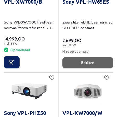
VPL-XW7000/B
Sony VPL-HW65ES
Sony VPL-XW7000 heeft een
Zeer stille Full HD beamer met
normaal throw ratio met 3200
120.000: 1 contrast
Lumen, Full HD beamer. Ook
14.999,00
voor sport, films, series en
2.699,00
Incl. BTW
games geschikt. Bestel de
Incl. BTW
Op voorraad
VPL-XW7000 nu!
Niet op voorraad
Bekijken
Sony VPL-PHZ50
VPL-XW7000/W