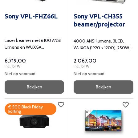
Sony VPL-FHZ66L
Sony VPL-CH355
beamer/projector
Laser beamer met 6100 ANSI
4000 ANSI lumens, 3LCD,
lumens en WUXGA
WUXGA (1920 x 1200), 250W,
(1920x1200) resolutie.
4000h
6.719,00
2.067,00
Incl. BTW
Incl. BTW
Niet op voorraad
Niet op voorraad
Bekijken
Bekijken
€ 500 Black Friday
korting