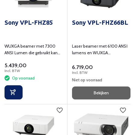
Sony VPL-FHZ85
Sony VPL-FHZ66BL
WUXGA beamer met 7300
Laser beamer met 6100 ANSI
ANSI Lumen die gebruikt kan
lumens en WUXGA
worden in zakelijke en
(1920x1200) resolutie.
5.439,00
educatieve omgevingen.
6.719,00
Incl. BTW
Incl. BTW
Op voorraad
Niet op voorraad
Bekijken