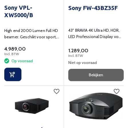
Sony VPL-
Sony FW-43BZ35F
XW5000/B
43" BRAVIA 4K Ultra HD, HDR,
High end 2000 Lumen Full HD
LED Professional Display voor
beamer. Geschikt voor sport,
24/7 werking.
films, series en games.
4.989,00
1.289,00
Incl. BTW
Incl. BTW
Op voorraad
Niet op voorraad
Bekijken