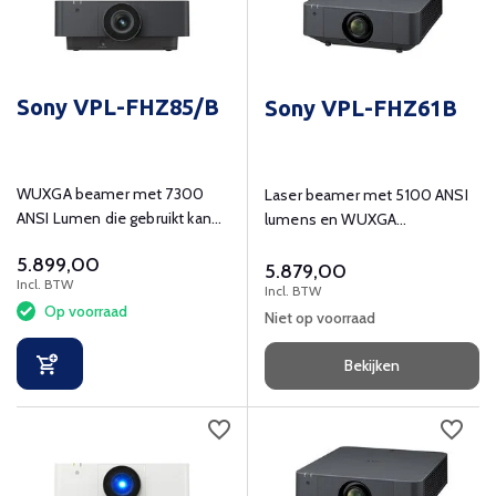
Sony VPL-FHZ85/B
Sony VPL-FHZ61B
WUXGA beamer met 7300
Laser beamer met 5100 ANSI
ANSI Lumen die gebruikt kan
lumens en WUXGA
worden in zakelijke en
(1920x1200) resolutie.
5.899,00
educatieve omgevingen.
5.879,00
Incl. BTW
Incl. BTW
Op voorraad
Niet op voorraad
Bekijken