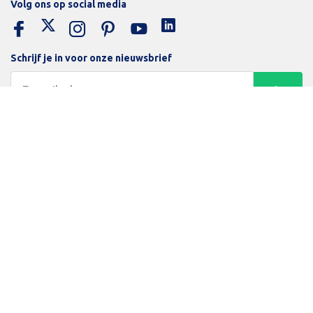
Volg ons op social media
Schrijf je in voor onze nieuwsbrief
Trotse bijdrage aan een groene en gezonde wereld
Inloggen
Algemene voorwaarden
Privacy Policy
Betaalmethodes
Beamerlampenexpert