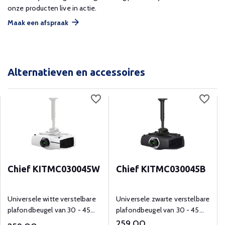
onze producten live in actie.
Maak een afspraak
Alternatieven en accessoires
Chief KITMC030045W
Chief KITMC030045B
Universele witte verstelbare
Universele zwarte verstelbare
plafondbeugel van 30 - 45
plafondbeugel van 30 - 45
cm voor beamers tot 22 kg.
cm voor beamers tot 22 kg.
259,00