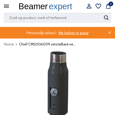
0
Persoonlijk advies?
We helpen je graag!
Home
Chief CMS006009 verstelbare ve...