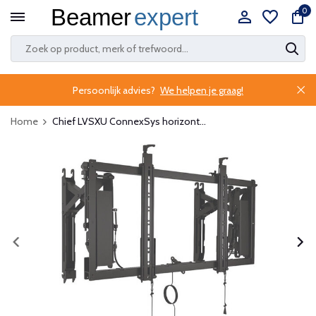
0
Persoonlijk advies?
We helpen je graag!
Home
Chief LVSXU ConnexSys horizont...