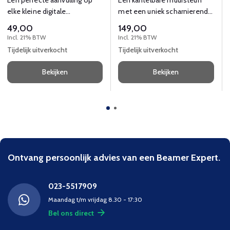
elke kleine digitale
met een uniek scharnierend
bewegwijzering of
ontwerp en een geringe
49,00
149,00
horecatoepassing.
diepte.
Incl. 21% BTW
Incl. 21% BTW
Tijdelijk uitverkocht
Tijdelijk uitverkocht
Bekijken
Bekijken
Ontvang persoonlijk advies van een Beamer Expert.
023-5517909
Maandag t/m vrijdag 8.30 - 17:30
Bel ons direct