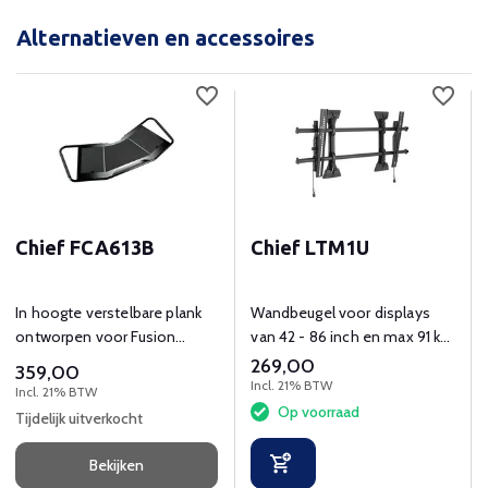
Alternatieven en accessoires
Chief FCA613B
Chief LTM1U
In hoogte verstelbare plank
Wandbeugel voor displays
ontworpen voor Fusion
van 42 - 86 inch en max 91 kg
trolley en beugels.
gewicht.
269,00
359,00
Incl. 21% BTW
Incl. 21% BTW
Op voorraad
Tijdelijk uitverkocht
Bekijken