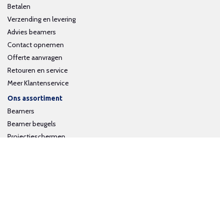
Betalen
Verzending en levering
Advies beamers
Contact opnemen
Offerte aanvragen
Retouren en service
Meer Klantenservice
Ons assortiment
Beamers
Beamer beugels
Projectieschermen
Interactieve whiteboards
Volg ons op social media
Schrijf je in voor onze nieuwsbrief