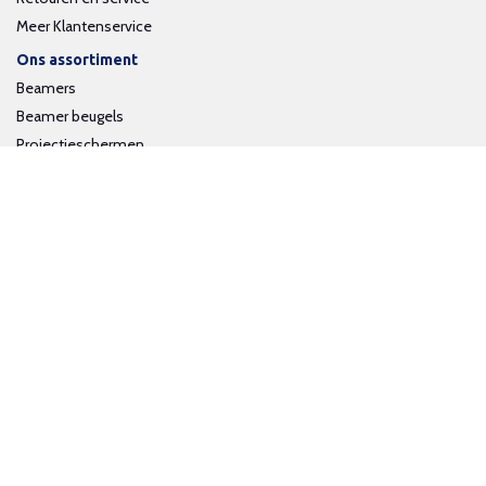
Meer Klantenservice
Ons assortiment
Beamers
Beamer beugels
Projectieschermen
Interactieve whiteboards
Volg ons op social media
Schrijf je in voor onze nieuwsbrief