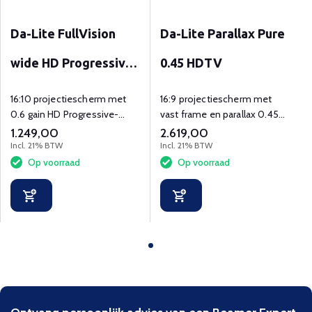
Da-Lite FullVision
Da-Lite Parallax Pure
wide HD Progressive
0.45 HDTV
0.6
16:10 projectiescherm met
16:9 projectiescherm met
0.6 gain HD Progressive-
vast frame en parallax 0.45
projectiedoek voor optimale
doek, van 72" t/m 127"
1.249,00
2.619,00
4K en UHD projectie.
diagonaal.
Incl. 21% BTW
Incl. 21% BTW
Op voorraad
Op voorraad