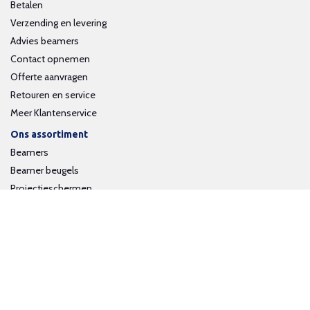
Betalen
Verzending en levering
Advies beamers
Contact opnemen
Offerte aanvragen
Retouren en service
Meer Klantenservice
Ons assortiment
Beamers
Beamer beugels
Projectieschermen
Interactieve whiteboards
Volg ons op social media
Schrijf je in voor onze nieuwsbrief