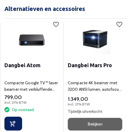
Alternatieven en accessoires
Dangbei Atom
Dangbei Mars Pro
Compacte Google TV™ laser
Compacte 4K beamer met
beamer met verbluffende
3200 ANSI lumen, autofocus,
helderheid en slimme
bluetooth en WiFi.
799,00
1.349,00
functies.
Incl. 21% BTW
Incl. 21% BTW
Op voorraad
Tijdelijk uitverkocht
Bekijken