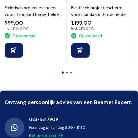
CineGrey 4D 92 inch
CineGrey 4D 100 inch
Elektrisch projectiescherm
Elektrisch projectiescherm
voor standaard throw, helder
voor standaard throw, helder
beeld in lichte kamers.
beeld in lichte kamers.
999,00
1.199,00
Incl. 21% BTW
Incl. 21% BTW
Op voorraad
Op voorraad
Ontvang persoonlijk advies van een Beamer Expert.
023-5517909
Maandag t/m vrijdag 8.30 - 17:30
Bel ons direct