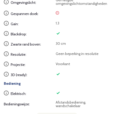
Gematigde
Omgevingslicht:
omgevingslichtomstandigheden
Gespannen doek:
1.3
Gain:
Blackdrop:
30 cm
Zwarte rand boven:
Geen beperking in resolutie
Resolutie:
Voorkant
Projectie:
3D (ready):
Bediening
Elektrisch:
Afstandsbediening,
Bedieningswijze:
wandschakelaar