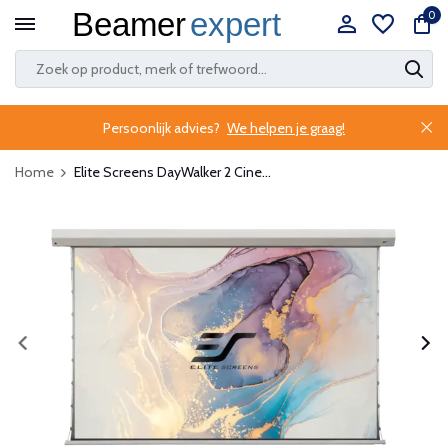
0
Persoonlijk advies?
We helpen je graag!
Home
Elite Screens DayWalker 2 Cine...