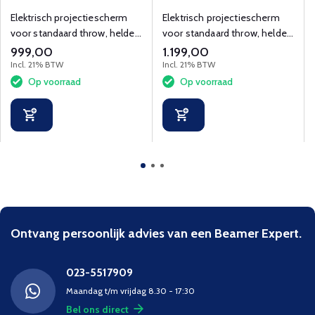
CineGrey 4D 92 inch
CineGrey 4D 100 inch
Elektrisch projectiescherm
Elektrisch projectiescherm
voor standaard throw, helder
voor standaard throw, helder
beeld in lichte kamers.
beeld in lichte kamers.
999,00
1.199,00
Incl. 21% BTW
Incl. 21% BTW
Op voorraad
Op voorraad
Ontvang persoonlijk advies van een Beamer Expert.
023-5517909
Maandag t/m vrijdag 8.30 - 17:30
Bel ons direct