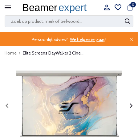
0
Persoonlijk advies?
We helpen je graag!
Home
Elite Screens DayWalker 2 Cine...