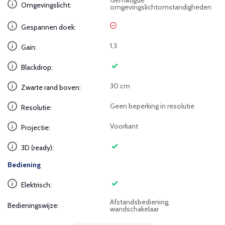
Gematigde
Omgevingslicht:
omgevingslichtomstandigheden
Gespannen doek:
1.3
Gain:
Blackdrop:
30 cm
Zwarte rand boven:
Geen beperking in resolutie
Resolutie:
Voorkant
Projectie:
3D (ready):
Bediening
Elektrisch:
Afstandsbediening,
Bedieningswijze:
wandschakelaar