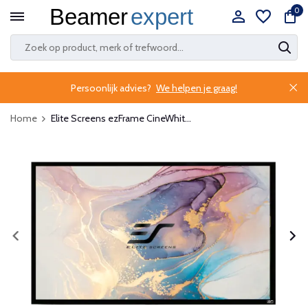
0
Persoonlijk advies?
We helpen je graag!
Home
Elite Screens ezFrame CineWhit...