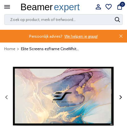
0
Persoonlijk advies?
We helpen je graag!
Home
Elite Screens ezFrame CineWhit...