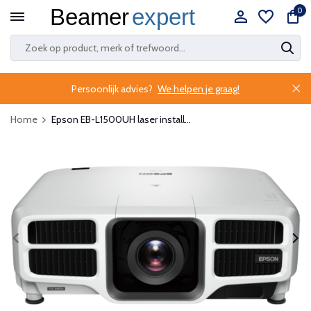
0
Persoonlijk advies?
We helpen je graag!
Home
Epson EB-L1500UH laser install...