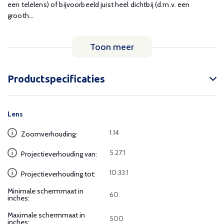
een telelens) of bijvoorbeeld juist heel dichtbij (d.m.v. een
grooth...
Toon meer
Productspecificaties
Lens
1.14
Zoomverhouding:
5.27:1
Projectieverhouding van:
10.33:1
Projectieverhouding tot:
Minimale schermmaat in
60
inches:
Maximale schermmaat in
500
inches: