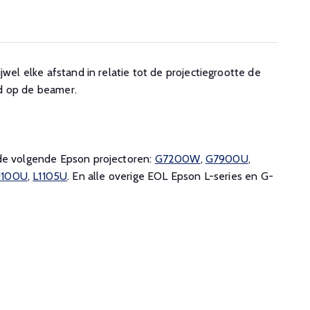
jwel elke afstand in relatie tot de projectiegrootte de
d op de beamer.
 de volgende Epson projectoren:
G7200W
,
G7900U
,
1100U
,
L1105U
. En alle overige EOL Epson L-series en G-