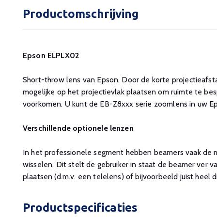
Productomschrijving
Epson ELPLX02
Short-throw lens van Epson. Door de korte projectieafs
mogelijke op het projectievlak plaatsen om ruimte te b
voorkomen. U kunt de EB-Z8xxx serie zoomlens in uw E
Verschillende optionele lenzen
In het professionele segment hebben beamers vaak de m
wisselen. Dit stelt de gebruiker in staat de beamer ver v
plaatsen (d.m.v. een telelens) of bijvoorbeeld juist heel di
Productspecificaties