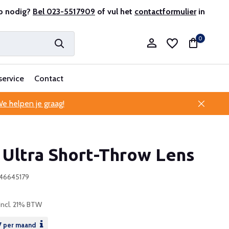
antenservice
p nodig?
Bel 023-5517909
of vul het
contactformulier
in
0
service
Contact
e helpen je graag!
Account aanmaken
 Ultra Short-Throw Lens
Account aanmaken
946645179
Incl. 21% BTW
7
per maand