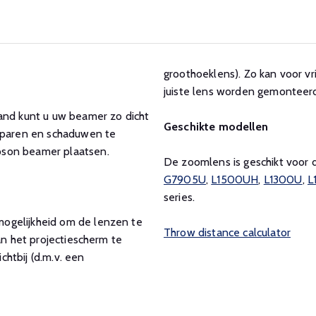
groothoeklens). Zo kan voor vri
juiste lens worden gemonteer
tand kunt u uw beamer zo dicht
Geschikte modellen
esparen en schaduwen te
pson beamer plaatsen.
De zoomlens is geschikt voor
G7905U
,
L1500UH
,
L1300U
,
L
series.
ogelijkheid om de lenzen te
Throw distance calculator
an het projectiescherm te
chtbij (d.m.v. een