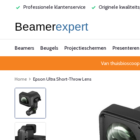
rvice
Originele kwaliteitsproducten
Laagste prijsgarant
Beamers
Beugels
Projectieschermen
Presenteren
Van thuisbioscoop
Home
Epson Ultra Short-Throw Lens