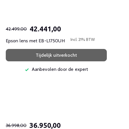
42.441,00
42.499,00
Incl. 21% BTW
Epson lens met EB-L1750UH
Tijdelijk uitverkocht
Aanbevolen door de expert
36.950,00
36.998,00