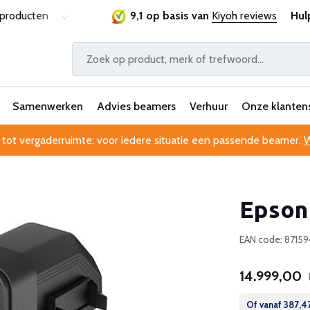
ie
Al 25 jaar betrouwbaar en ervaren
9,1 op basis van
Kiyoh reviews
Professionele kl
Hul
Samenwerken
Advies beamers
Verhuur
Onze klanten
 tot vergaderruimte: voor iedere situatie een passende beamer.
W
Epson
EAN code: 8715
14.999,00
Of vanaf
387,4