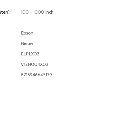
ten):
100 - 1000 Inch
Epson
Nieuw
ELPLX02
V12H004X02
8715946645179