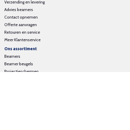
Verzending en levering
Advies beamers
Contact opnemen
Offerte aanvragen
Retouren en service
Meer Klantenservice
Ons assortiment
Beamers
Beamer beugels
Projectieschermen
Interactieve whiteboards
Volg ons op social media
Schrijf je in voor onze nieuwsbrief