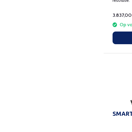
resolutie.
3.837,00
Op vo
SMART