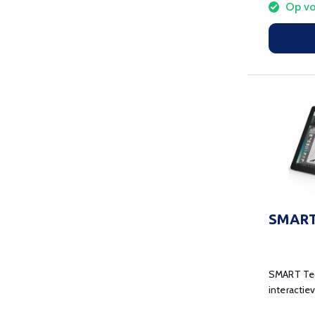
Op vo
SMART
SMART Tec
interactie
helpt om 