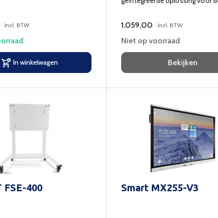
geïntegreerde oplossing voor d
Windows 10 Pro voor uw interac
displays.
1.059,00
Incl. BTW
Incl. BTW
orraad
Niet op voorraad
In winkelwagen
Bekijken
 FSE-400
Smart MX255-V3