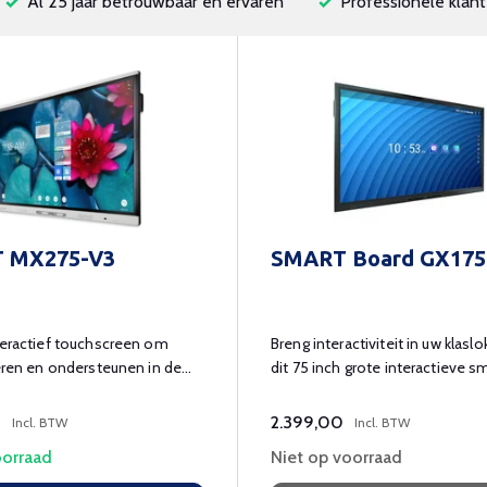
Al 25 jaar betrouwbaar en ervaren
Professionele klant
 MX275-V3
SMART Board GX175
teractief touchscreen om
Breng interactiviteit in uw klasl
leren en ondersteunen in de
dit 75 inch grote interactieve s
board.
0
2.399,00
Incl. BTW
Incl. BTW
orraad
Niet op voorraad