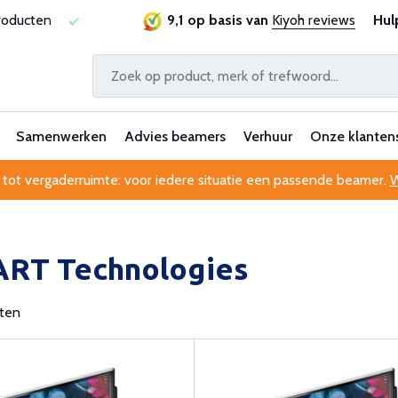
ie
Al 25 jaar betrouwbaar en ervaren
9,1 op basis van
Kiyoh reviews
Professionele kl
Hul
Samenwerken
Advies beamers
Verhuur
Onze klanten
 tot vergaderruimte: voor iedere situatie een passende beamer.
W
RT Technologies
cten