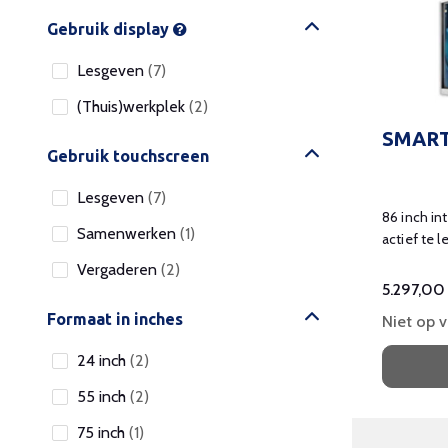
Gebruik display
Lesgeven
(7)
(Thuis)werkplek
(2)
SMART
Gebruik touchscreen
Lesgeven
(7)
86 inch in
Samenwerken
(1)
actief te 
klas.
Vergaderen
(2)
5.297,00
Formaat in inches
Niet op 
24 inch
(2)
55 inch
(2)
75 inch
(1)