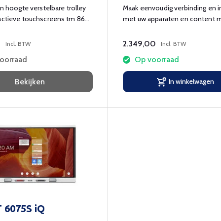
 in hoogte verstelbare trolley
Maak eenvoudig verbinding en i
ractieve touchscreens tm 86
met uw apparaten en content 
MX255-V3, om actief leren te
ondersteunen - in en buiten he
0
2.349,00
Incl. BTW
Incl. BTW
klaslokaal.
voorraad
Op voorraad
Bekijken
In winkelwagen
 6075S iQ