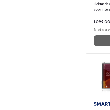
Elektrisch
voor inte
inch.
1.099,0
Niet op 
SMART