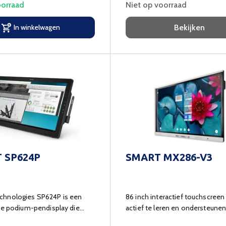
orraad
Niet op voorraad
In winkelwagen
Bekijken
 SP624P
SMART MX286-V3
hnologies SP624P is een
86 inch interactief touchscree
ve podium-pendisplay die
actief te leren en ondersteunen
efficiënter te communiceren.
klas.