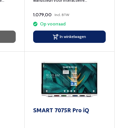
e
wandsteun voor interactieve
tieve
touchscreens tm 86 inch.
1.079,00
Incl. BTW
Op voorraad
In winkelwagen
SMART 7075R Pro iQ