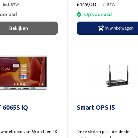
 podium aansluiten op PC en
6.149,00
Incl. BTW
Incl. BTW
 al uw handelingen worden
voorraad
Op voorraad
rote publiek weergegeven.
Bekijken
In winkelwagen
 6065S iQ
Smart OPS i5
 whiteboard van 65 inch en 4K
Deze slot-in pc is de ideale