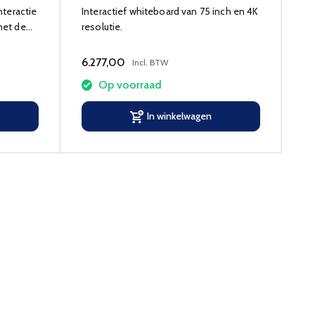
nteractie
Interactief whiteboard van 75 inch en 4K
met de
resolutie.
t
6.277,00
Incl. BTW
Op voorraad
In winkelwagen