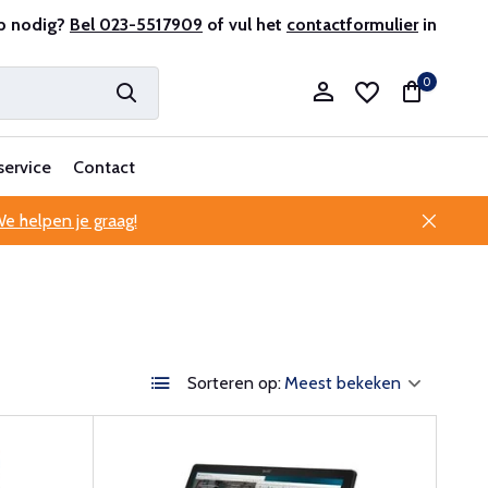
antenservice
p nodig?
Bel 023-5517909
of vul het
contactformulier
in
0
service
Contact
e helpen je graag!
Account aanmaken
Account aanmaken
Sorteren op: