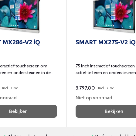
 MX286-V2 iQ
SMART MX275-V2 iQ
teractief touchscreen om
75 inch interactief touchscree
leren en ondersteunen in de
actief te leren en ondersteunen
klas.
3.797,00
Incl. BTW
Incl. BTW
voorraad
Niet op voorraad
Bekijken
Bekijken