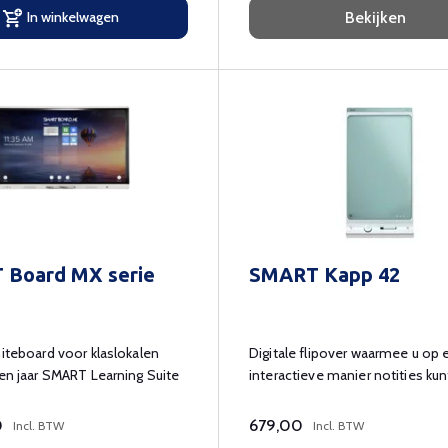
In winkelwagen
Bekijken
 Board MX serie
SMART Kapp 42
hiteboard voor klaslokalen
Digitale flipover waarmee u op 
een jaar SMART Learning Suite
interactieve manier notities ku
en delen met uw collega's.
0
679,00
Incl. BTW
Incl. BTW