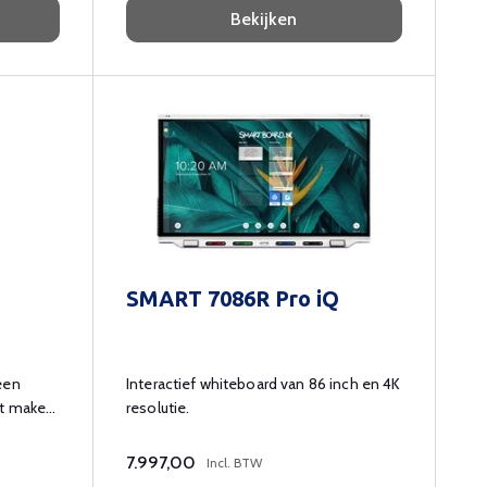
Bekijken
SMART 7086R Pro iQ
een
Interactief whiteboard van 86 inch en 4K
nt maken
resolutie.
7.997,00
Incl. BTW