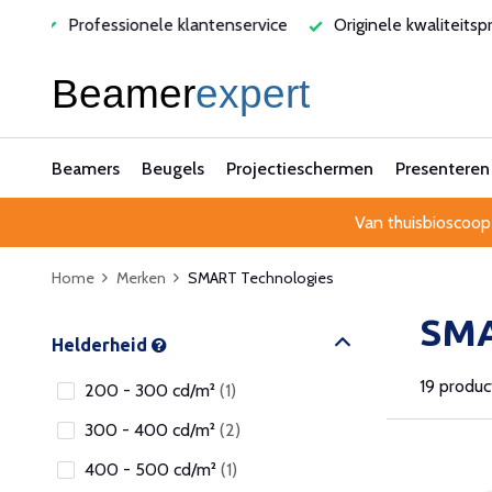
rvice
Originele kwaliteitsproducten
Laagste prijsgarant
Beamers
Beugels
Projectieschermen
Presenteren
Van thuisbioscoop
Home
Merken
SMART Technologies
SMA
Helderheid
19 produ
200 - 300 cd/m²
(1)
300 - 400 cd/m²
(2)
400 - 500 cd/m²
(1)