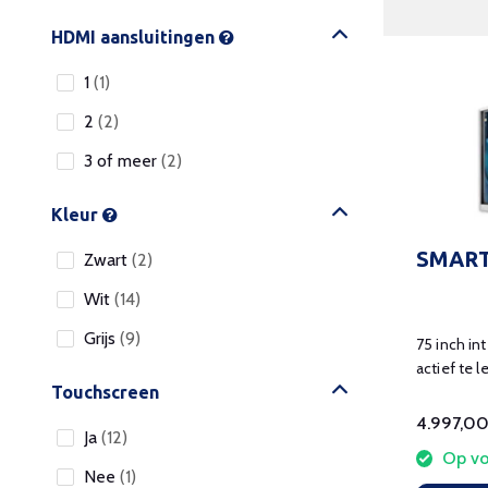
HDMI aansluitingen
1
(1)
2
(2)
3 of meer
(2)
Kleur
SMART
Zwart
(2)
Wit
(14)
Grijs
(9)
75 inch in
actief te 
Touchscreen
klas.
4.997,0
Ja
(12)
Op vo
Nee
(1)