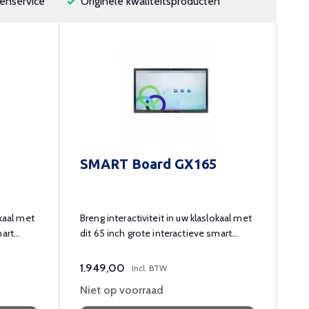
enservice
Originele kwaliteitsproducten
SMART Board GX165
okaal met
Breng interactiviteit in uw klaslokaal met
mart
dit 65 inch grote interactieve smart
board.
1.949,00
Incl. BTW
Niet op voorraad