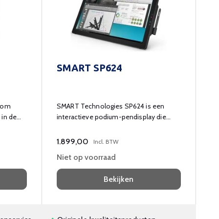
SMART SP624
n om
SMART Technologies SP624 is een
 in de
interactieve podium-pendisplay die
helpt om efficiënter te communiceren.
U kunt het podium aansluiten op PC en
1.899,00
Incl. BTW
display en al uw handelingen worden
Niet op voorraad
voor het grote publiek weergegeven.
Bekijken