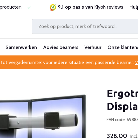
sproducten
Laagste prijsgarantie
9,1 op basis van
Al 25 jaar betrouwbaa
Kiyoh reviews
Hul
Samenwerken
Advies beamers
Verhuur
Onze klanten
 tot vergaderruimte: voor iedere situatie een passende beamer.
W
Ergotr
Displa
EAN code: 698
328,00
Inc