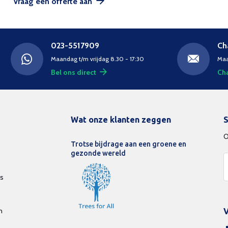
Vraag een offerte aan
023-5517909
Ch
Maandag t/m vrijdag 8.30 - 17:30
Maa
Bel ons direct
Cha
Wat onze klanten zeggen
S
O
Trotse bijdrage aan een groene en
gezonde wereld
ds
n
V