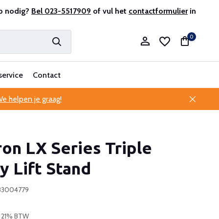
r en ervaren
p nodig?
Bel 023-5517909
Professionele klantenservice
of vul het
contactformulier
in
0
service
Contact
e helpen je graag!
Account aanmaken
on LX Series Triple
Account aanmaken
y Lift Stand
833004779
l. 21% BTW