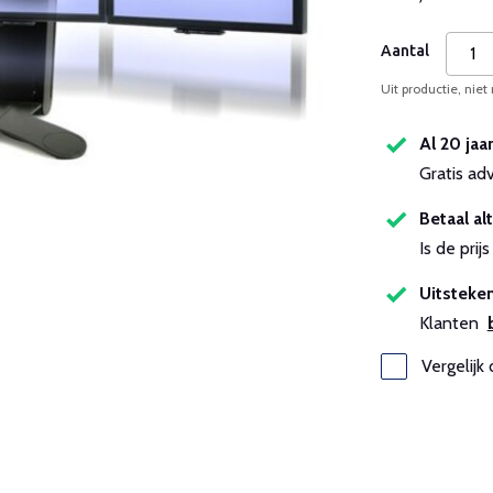
Aantal
Uit productie, niet
Al 20 jaa
Gratis ad
Betaal alt
Is de pri
Uitsteken
Klanten
Vergelijk 