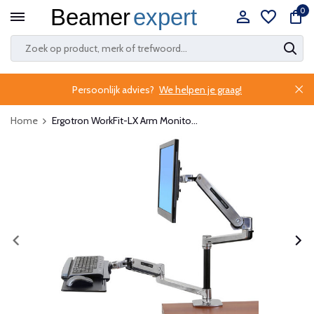
0
Persoonlijk advies?
We helpen je graag!
Home
Ergotron WorkFit-LX Arm Monito...