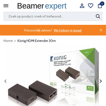
0
Persoonlijk advies?
We helpen je graag!
Home
König HDMI Extender 30m