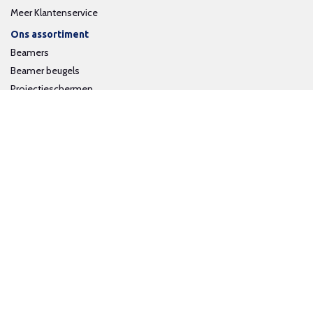
Meer Klantenservice
Ons assortiment
Beamers
Beamer beugels
Projectieschermen
Interactieve whiteboards
Volg ons op social media
Schrijf je in voor onze nieuwsbrief