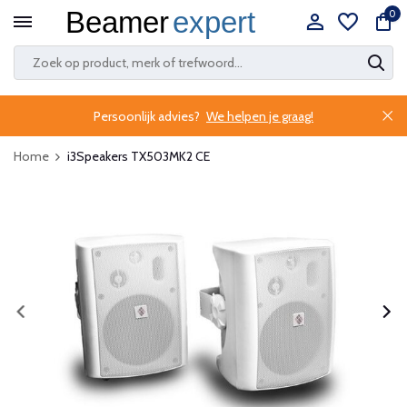
0
Persoonlijk advies?
We helpen je graag!
Home
i3Speakers TX503MK2 CE