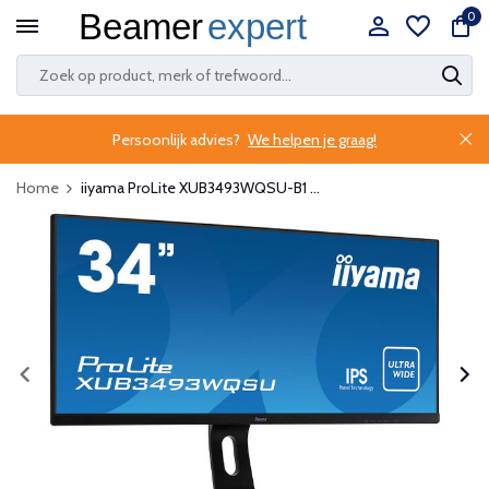
0
Persoonlijk advies?
We helpen je graag!
Home
iiyama ProLite XUB3493WQSU-B1 ...