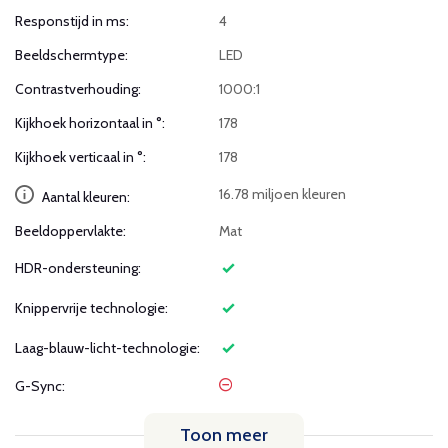
Responstijd in ms:
4
Beeldschermtype:
LED
Contrastverhouding:
1000:1
Kijkhoek horizontaal in °:
178
Kijkhoek verticaal in °:
178
16.78 miljoen kleuren
Aantal kleuren:
Beeldoppervlakte:
Mat
HDR-ondersteuning:
Knippervrije technologie:
Laag-blauw-licht-technologie:
G-Sync:
Toon meer