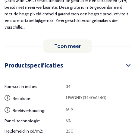
(Ultra wide QHD) resolutie biedt de gebruiker een ultra breed (21:9)
beeld met meer werkruimte. Deze grote ruimte gecombineerd
met de hoge pixeldichtheid garanderen een hogere productiviteit
en comfortabel kijkgemak. Zeer geschikt voor gebruikers die
verschille...
Toon meer
Productspecificaties
Formaat in inches:
34
UWQHD (3440x1440)
Resolutie:
16:9
Beeldverhouding:
Panel-technologie:
VA
Helderheid in cd/m2:
250