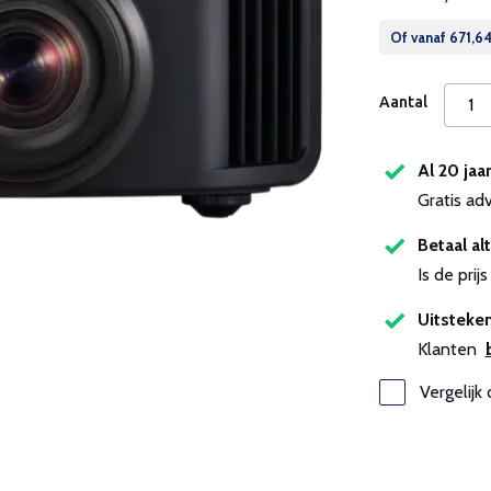
Of vanaf
671,6
Aantal
Al 20 jaa
Gratis ad
Betaal alt
Is de pri
Uitsteken
Klanten
Vergelijk 