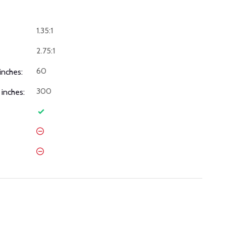
1.35:1
2.75:1
60
inches:
300
inches: