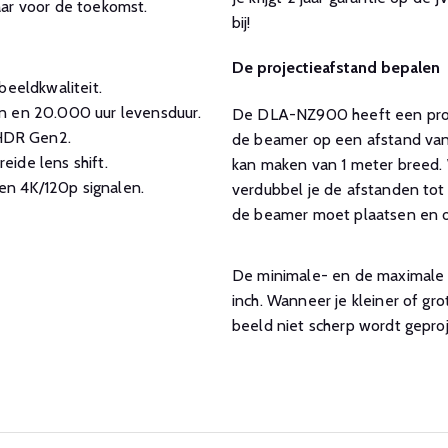
ar voor de toekomst.
bij!
De projectieafstand bepalen
beeldkwaliteit.
n en 20.000 uur levensduur.
De DLA-NZ900 heeft een projec
HDR Gen2.
de beamer op een afstand van 
ide lens shift.
kan maken van 1 meter breed. 
n 4K/120p signalen.
verdubbel je de afstanden tot 
de beamer moet plaatsen en of
De minimale- en de maximale g
inch. Wanneer je kleiner of gr
beeld niet scherp wordt gepro