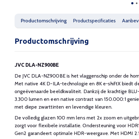
Productomschrijving
Productspecificaties
Aanbev
Productomschrijving
JVC DLA-NZ900BE
De JVC DLA-NZ900BE is het vlaggenschip onder de home
Met native 4K D-ILA-technologie en 8K e-shiftX biedt d
ongeëvenaarde beeldkwaliteit. Dankzij de krachtige BLU-
3.300 lumen en een native contrast van 150.000:1 genie
met diepe zwarttinten en levendige kleuren.
De volledig glazen 100 mm lens met 2x zoom en uitgebr
zorgt voor flexibele installatie. Ondersteuning voor H
Gen2 garandeert optimale HDR-weergave. Met HDMI 2.1