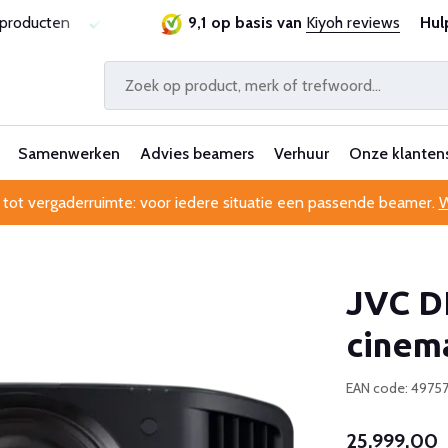
tie
Al 25 jaar betrouwbaar en ervaren
9,1 op basis van
Kiyoh reviews
Professionele k
Hul
Samenwerken
Advies beamers
Verhuur
Onze klanten
 tot vergaderruimte: voor iedere situatie een passende beamer.
W
JVC D
cinem
EAN code: 4975
25.999,00