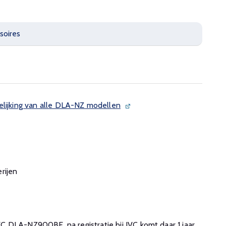
soires
elijking van alle DLA-NZ modellen
rijen
 JVC DLA-NZ900BE, na registratie bij JVC komt daar 1 jaar