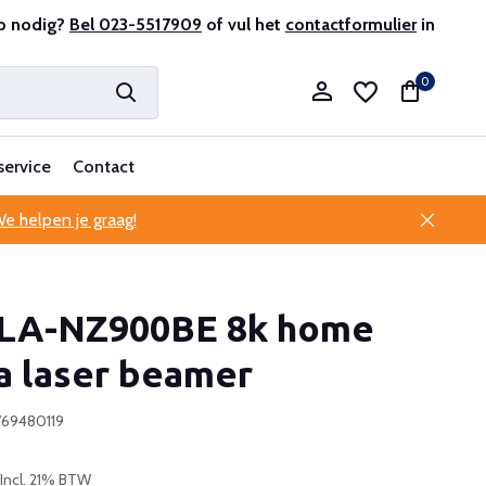
lantenservice
p nodig?
Bel 023-5517909
of vul het
contactformulier
in
0
service
Contact
e helpen je graag!
Account aanmaken
LA-NZ900BE 8k home
Account aanmaken
a laser beamer
769480119
Incl. 21% BTW