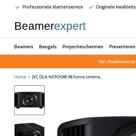
ervice
Originele kwaliteitsproducten
Laagste prijsgaran
Beamers
Beugels
Projectieschermen
Presenteren
Van thuisbioscoop
Home
JVC DLA-NZ900BE 8k home cinema...