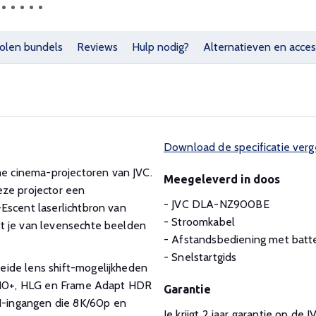
olen bundels
Reviews
Hulp nodig?
Alternatieven en acces
Download de specificatie verg
 cinema-projectoren van JVC.
Meegeleverd in doos
eze projector een
- JVC DLA-NZ900BE
Escent laserlichtbron van
- Stroomkabel
t je van levensechte beelden
- Afstandsbediening met batte
- Snelstartgids
eide lens shift-mogelijkheden
DR10+, HLG en Frame Adapt HDR
Garantie
-ingangen die 8K/60p en
Je krijgt 2 jaar garantie op de