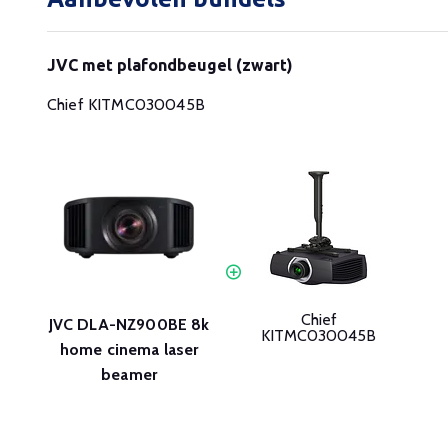
JVC met plafondbeugel (zwart)
Chief KITMC030045B
Chief
JVC DLA-NZ900BE 8k
KITMC030045B
home cinema laser
beamer