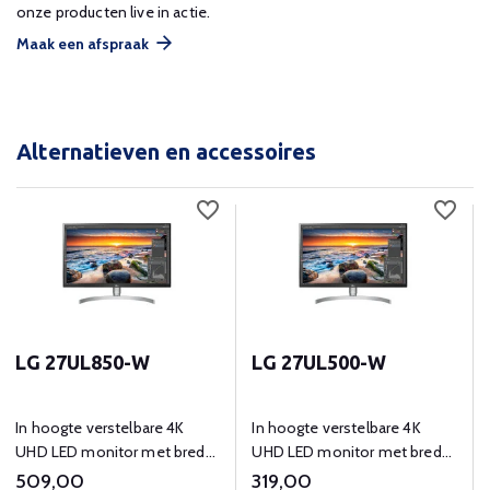
onze producten live in actie.
Maak een afspraak
Alternatieven en accessoires
LG 27UL850-W
LG 27UL500-W
In hoogte verstelbare 4K
In hoogte verstelbare 4K
UHD LED monitor met brede
UHD LED monitor met brede
kijkhoeken, ingebouwde
kijkhoeken, ingebouwde
509,00
319,00