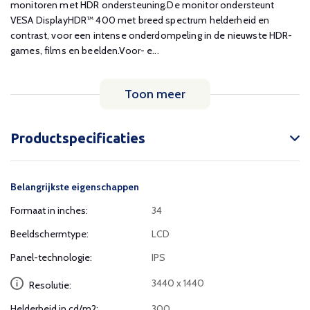
monitoren met HDR ondersteuning.De monitor ondersteunt
VESA DisplayHDR™ 400 met breed spectrum helderheid en
contrast, voor een intense onderdompeling in de nieuwste HDR-
games, films en beelden.Voor- e...
Toon meer
Productspecificaties
Belangrijkste eigenschappen
Formaat in inches:
34
Beeldschermtype:
LCD
Panel-technologie:
IPS
3440 x 1440
Resolutie:
Helderheid in cd/m2:
300