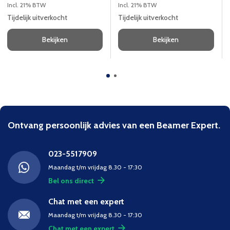
luidprekers, USB-hub en
luidprekers, USB-hub en
Incl. 21% BTW
Incl. 21% BTW
VESA-montage.
VESA-montage.
Tijdelijk uitverkocht
Tijdelijk uitverkocht
Bekijken
Bekijken
Ontvang persoonlijk advies van een Beamer Expert.
023-5517909
Maandag t/m vrijdag 8.30 - 17:30
Bel ons direct
Chat met een expert
Maandag t/m vrijdag 8.30 - 17:30
Chat met een expert