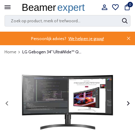
0
Persoonlijk advies?
We helpen je graag!
Home
LG Gebogen 34'' UltraWide™ Q...