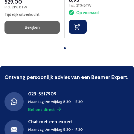
8,95
529,00
omgevingen.
Incl. 21% BTW
Incl. 21% BTW
Op voorraad
Tijdelijk uitverkocht
Bekijken
Ontvang persoonlijk advies van een Beamer Expert.
023-5517909
Maandag t/m vrijdag 8.30 - 17:30
Bel ons direct
Chat met een expert
Maandag t/m vrijdag 8.30 - 17:30