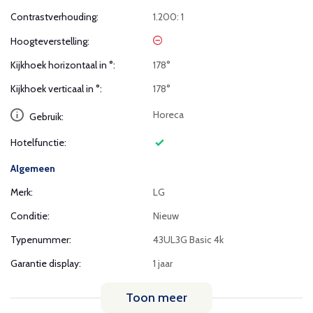
Contrastverhouding:
1.200: 1
Hoogteverstelling:
Kijkhoek horizontaal in °:
178°
Kijkhoek verticaal in °:
178°
Horeca
Gebruik:
Hotelfunctie:
Algemeen
Merk:
LG
Conditie:
Nieuw
Typenummer:
43UL3G Basic 4k
Garantie display:
1 jaar
Toon meer