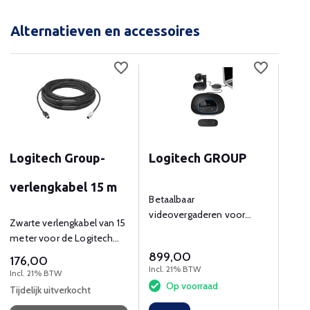
Alternatieven en accessoires
Logitech Group-
Logitech GROUP
Log
verlengkabel 15 m
uit
Betaalbaar
videovergaderen voor
mic
Zwarte verlengkabel van 15
Optio
middelgrote tot grote
meter voor de Logitech
met 
vergaderruimtes
Group
grot
899,00
319
176,00
Incl. 21% BTW
Incl.
Incl. 21% BTW
Op voorraad
O
Tijdelijk uitverkocht