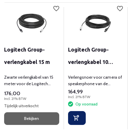
Logitech Group-
Logitech Group-
verlengkabel 15 m
verlengkabel 10
meter
Zwarte verlengkabel van 15
Verlengsnoer voor camera of
meter voor de Logitech
speakerphone van de
Group
Logitech Group
164,99
176,00
Incl. 21% BTW
Incl. 21% BTW
Op voorraad
Tijdelijk uitverkocht
Bekijken