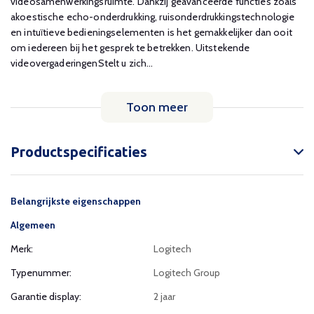
videosamenwerkingsruimte. Dankzij geavanceerde functies zoals
akoestische echo-onderdrukking, ruisonderdrukkingstechnologie
en intuïtieve bedieningselementen is het gemakkelijker dan ooit
om iedereen bij het gesprek te betrekken. Uitstekende
videovergaderingenStelt u zich...
Toon meer
Productspecificaties
Belangrijkste eigenschappen
Algemeen
Merk:
Logitech
Typenummer:
Logitech Group
Garantie display:
2 jaar