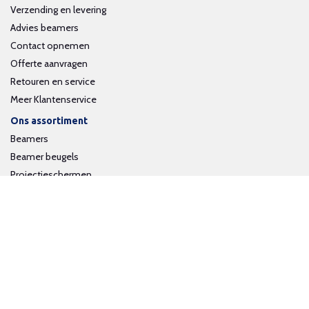
Verzending en levering
Advies beamers
Contact opnemen
Offerte aanvragen
Retouren en service
Meer Klantenservice
Ons assortiment
Beamers
Beamer beugels
Projectieschermen
Interactieve whiteboards
Volg ons op social media
Schrijf je in voor onze nieuwsbrief