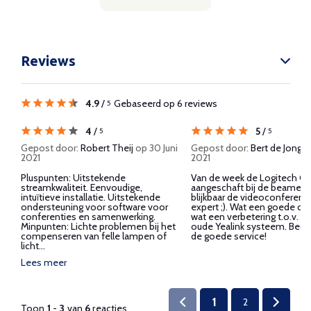
Reviews
4.9
/
Gebaseerd op 6 reviews
5
4
/
5
/
5
5
Gepost door:
Robert Theij
op 30 Juni
Gepost door:
Bert de Jong
op
2021
2021
Pluspunten: Uitstekende
Van de week de Logitech G
streamkwaliteit. Eenvoudige,
aangeschaft bij de beamer,
intuïtieve installatie. Uitstekende
blijkbaar de videoconferenc
ondersteuning voor software voor
expert ;). Wat een goede c
conferenties en samenwerking.
wat een verbetering t.o.v. v
Minpunten: Lichte problemen bij het
oude Yealink systeem. Beda
compenseren van felle lampen of
de goede service!
licht...
Lees meer
1
2
Toon
1
-
3
van
6
reacties