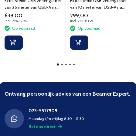
Extra sterke USB verlengkabel
Extra sterke USB verlengkabel
van 25 meter van USB-A naar
van 10 meter van USB-A naar
USB-C voor o.a. Logitech
USB-C voor oa Logitech Tap.
639,00
299,00
Tap.
Incl. 21% BTW
Incl. 21% BTW
Op voorraad
Op voorraad
Ontvang persoonlijk advies van een Beamer Expert.
023-5517909
Maandag t/m vrijdag 8.30 - 17:30
Bel ons direct