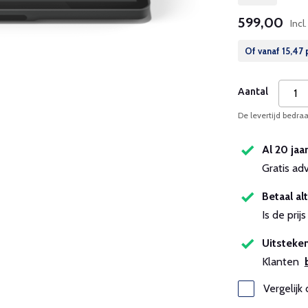
599,00
Incl
Of vanaf
15,47
Aantal
De levertijd bedra
Al 20 jaa
Gratis ad
Betaal alt
Is de pri
Uitsteken
Klanten
Vergelijk 