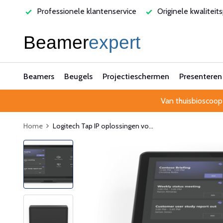
rvice
Originele kwaliteitsproducten
Laagste prijsgarant
Beamers
Beugels
Projectieschermen
Presenteren
Van thuisbioscoop
Home
Logitech Tap IP oplossingen vo...