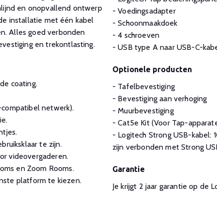
omlijnd en onopvallend ontwerp
- Voedingsadapter
de installatie met één kabel
- Schoonmaakdoek
en. Alles goed verbonden
- 4 schroeven
estiging en trekontlasting.
- USB type A naar USB-C-kab
Optionele producten
de coating.
- Tafelbevestiging
- Bevestiging aan verhoging
-compatibel netwerk).
- Muurbevestiging
ie.
- Cat5e Kit (Voor Tap-appara
tjes.
- Logitech Strong USB-kabel:
ruiksklaar te zijn.
zijn verbonden met Strong US
or videovergaderen.
Rooms en Zoom Rooms.
Garantie
ste platform te kiezen.
Je krijgt 2 jaar garantie op de L