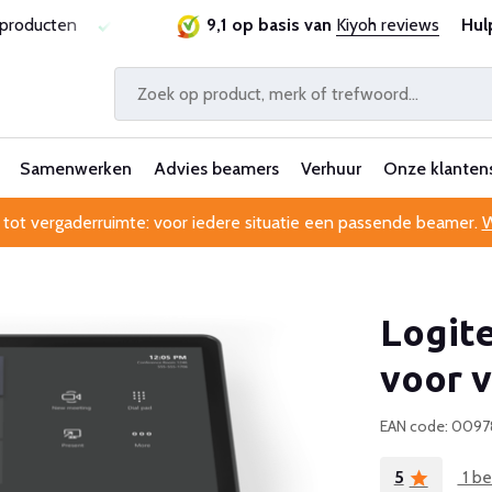
ie
Al 25 jaar betrouwbaar en ervaren
9,1 op basis van
Kiyoh reviews
Professionele kl
Hul
Samenwerken
Advies beamers
Verhuur
Onze klanten
 tot vergaderruimte: voor iedere situatie een passende beamer.
W
Logite
voor 
EAN code: 009
5
1 be