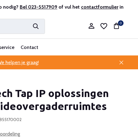
antenservice
p nodig?
Bel 023-5517909
of vul het
contactformulier
in
0
service
Contact
e helpen je graag!
Account aanmaken
ch Tap IP oplossingen
Account aanmaken
videovergaderruimtes
7855170002
oordeling