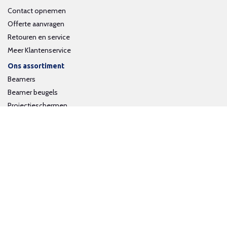
Contact opnemen
Offerte aanvragen
Retouren en service
Meer Klantenservice
Ons assortiment
Beamers
Beamer beugels
Projectieschermen
Interactieve whiteboards
Volg ons op social media
Schrijf je in voor onze nieuwsbrief