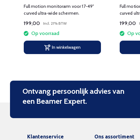
Full motion monitorarm voor 17-49"
Full moti
curved ultra-wide schermen.
curved ul
199,00
199,00
Incl. 21% BTW
Op voorraad
Op vo
In winkelwagen
Ontvang persoonlijk advies van
een Beamer Expert.
Klantenservice
Ons assortiment