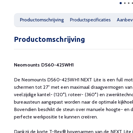
Productomschrijving
Productspecificaties
Aanbev
Productomschrijving
Neomounts DS60-425WH1
De Neomounts DS60-425WH1 NEXT Lite is een full mot
schermen tot 27" met een maximaal draagvermogen van 8
veelzijdige kantel- (120°), roteer- (360°) en zwenktechn
bureausteun aangepast worden naar de optimale kijkhoe
Bovendien beschikt de steun over manuele hoogte- en d
perfecte werkpositie te kunnen creëren.
Dankzij de korte T-Rex® bovenarmen van de NEXT Lite i