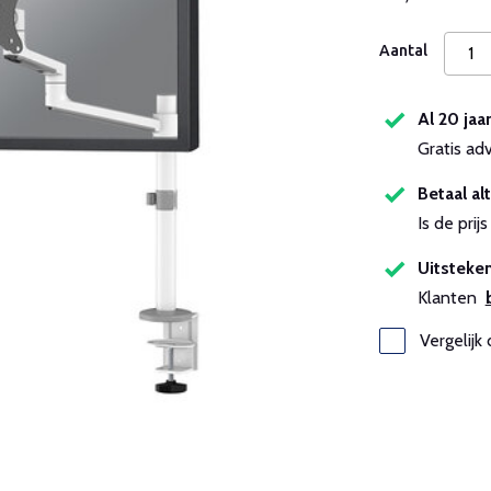
Aantal
Al 20 jaa
Gratis ad
Betaal alt
Is de pri
Uitsteken
Klanten
Vergelijk 