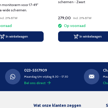
schermen - Zwart
on monitorarm voor 17-49"
tra-wide schermen.
279,00
Incl. 21% BTW
Incl. 21% BTW
orraad
Op voorraad
In winkelwagen
In winkelwagen
023-5517909
Ch
Maandag t/m vrijdag 8.30 - 17:30
Maa
Bel ons direct
Cha
Wat onze klanten zeggen
S