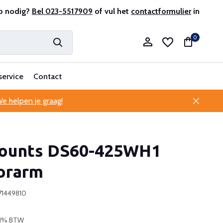
r en ervaren
p nodig?
Bel 023-5517909
Professionele klantenservice
of vul het
contactformulier
in
0
service
Contact
e helpen je graag!
Account aanmaken
unts DS60-425WH1
Account aanmaken
orarm
71449810
 21% BTW