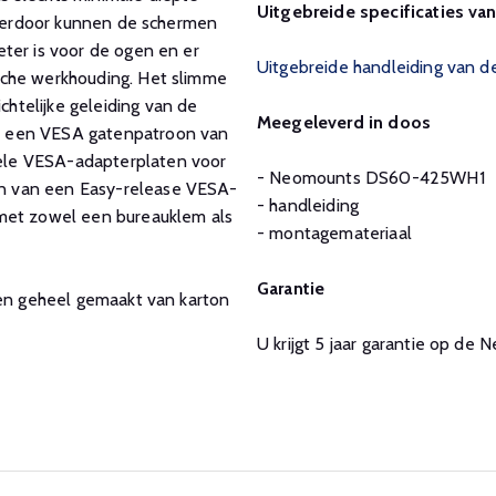
Uitgebreide specificaties 
 Hierdoor kunnen de schermen
ter is voor de ogen en er
Uitgebreide handleiding van
sche werkhouding. Het slimme
htelijke geleiding van de
Meegeleverd in doos
t een VESA gatenpatroon van
ele VESA-adapterplaten voor
- Neomounts DS60-425WH1
n van een Easy-release VESA-
- handleiding
 met zowel een bureauklem als
- montagemateriaal
Garantie
 en geheel gemaakt van karton
U krijgt 5 jaar garantie op 