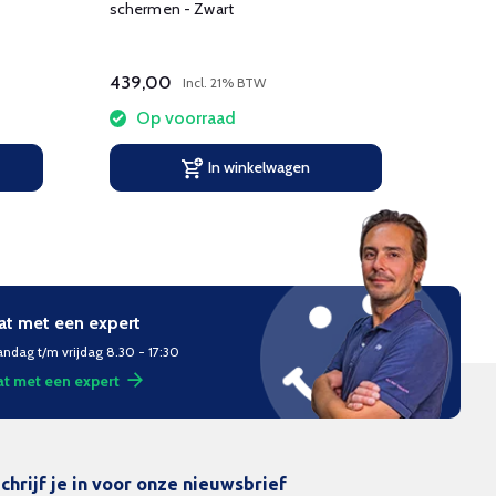
schermen - Zwart
scherm
439,00
439,
Incl. 21% BTW
Op voorraad
Op
In winkelwagen
at met een expert
ndag t/m vrijdag 8.30 - 17:30
t met een expert
chrijf je in voor onze nieuwsbrief