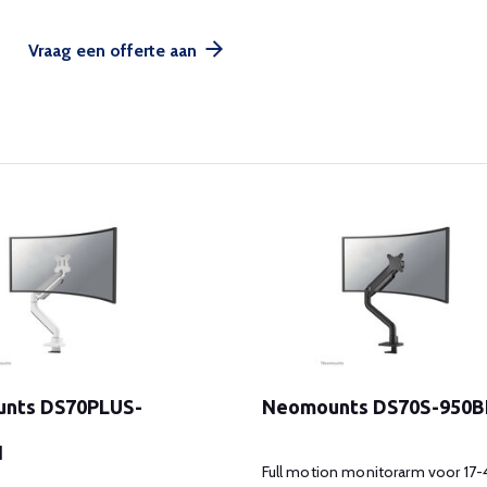
Vraag een offerte aan
nts DS70PLUS-
Neomounts DS70S-950B
1
Full motion monitorarm voor 17-