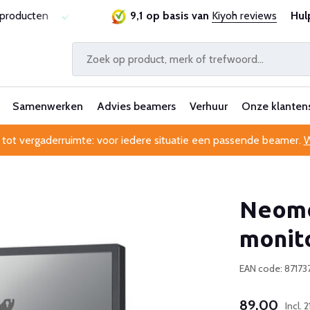
sproducten
Laagste prijsgarantie
9,1 op basis van
Al 25 jaar betrouwbaa
Kiyoh reviews
Hul
Samenwerken
Advies beamers
Verhuur
Onze klanten
 tot vergaderruimte: voor iedere situatie een passende beamer.
W
Neomo
monit
EAN code: 87173
89,00
Incl.