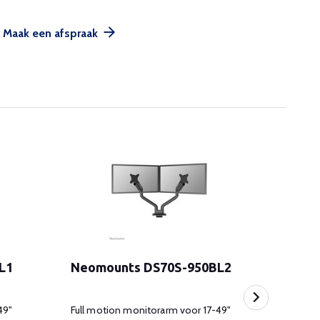
Maak een afspraak
L1
Neomounts DS70S-950BL2
Neom
49"
Full motion monitorarm voor 17-49"
Full m