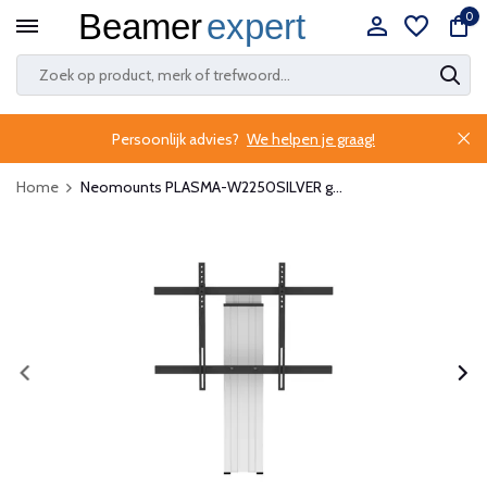
0
Persoonlijk advies?
We helpen je graag!
Home
Neomounts PLASMA-W2250SILVER g...