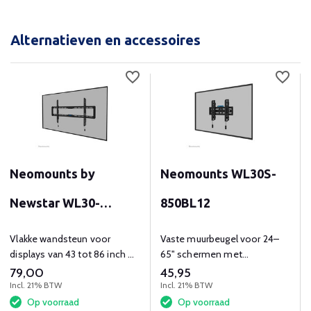
Alternatieven en accessoires
Neomounts by
Neomounts WL30S-
Newstar WL30-
850BL12
550BL18
Vlakke wandsteun voor
Vaste muurbeugel voor 24–
displays van 43 tot 86 inch en
65" schermen met
tot 70 kg
magnetisch
79,00
45,95
montagesysteem.
Incl. 21% BTW
Incl. 21% BTW
Op voorraad
Op voorraad