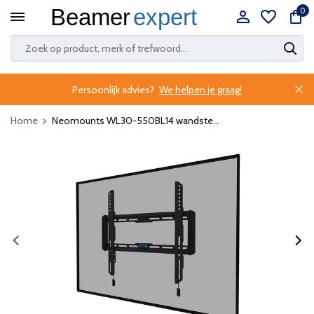
0
Persoonlijk advies?
We helpen je graag!
Home
Neomounts WL30-550BL14 wandste...