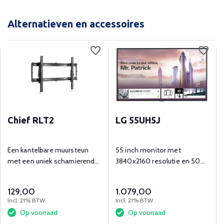
Alternatieven en accessoires
Chief RLT2
LG 55UH5J
Een kantelbare muursteun
55 inch monitor met
met een uniek scharnierend
3840x2160 resolutie en 500
ontwerp en een geringe
cd/m² maximale helderheid.
diepte.
129,00
1.079,00
Incl. 21% BTW
Incl. 21% BTW
Op voorraad
Op voorraad