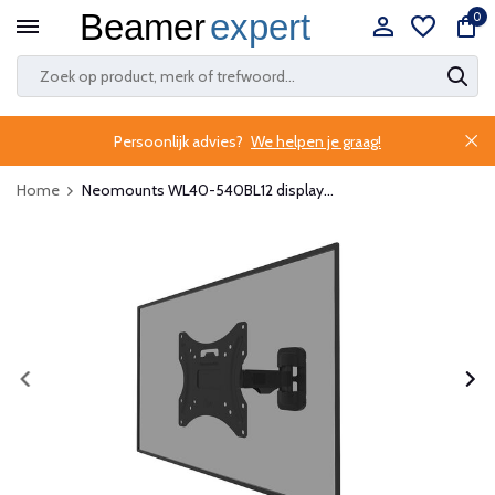
0
Persoonlijk advies?
We helpen je graag!
Home
Neomounts WL40-540BL12 display...