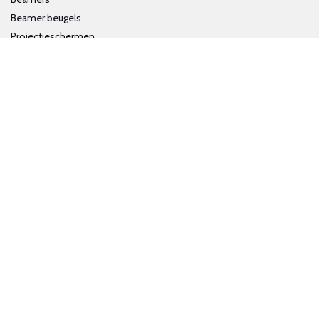
Beamer beugels
Projectieschermen
Interactieve whiteboards
Volg ons op social media
Schrijf je in voor onze nieuwsbrief
Trotse bijdrage aan een groene en gezonde wereld