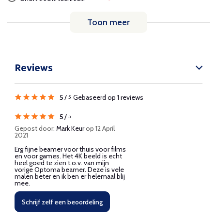
Toon meer
Reviews
5
/
Gebaseerd op 1 reviews
5
5
/
5
Gepost door:
Mark Keur
op 12 April
2021
Erg fijne beamer voor thuis voor films
en voor games. Het 4K beeld is echt
heel goed te zien t.o.v. van mijn
vorige Optoma beamer. Deze is vele
malen beter en ik ben er helemaal blij
mee.
Schrijf zelf een beoordeling