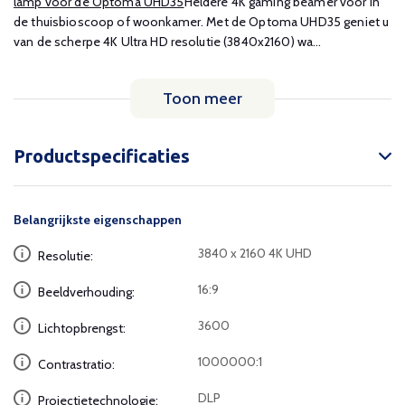
lamp voor de Optoma UHD35
Heldere 4K gaming beamer voor in
de thuisbioscoop of woonkamer. Met de Optoma UHD35 geniet u
van de scherpe 4K Ultra HD resolutie (3840x2160) wa...
Toon meer
Productspecificaties
Belangrijkste eigenschappen
3840 x 2160 4K UHD
Resolutie:
16:9
Beeldverhouding:
3600
Lichtopbrengst:
1000000:1
Contrastratio:
DLP
Projectietechnologie: