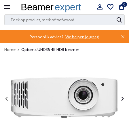
0
Persoonlijk advies?
We helpen je graag!
Home
Optoma UHD35 4K HDR beamer