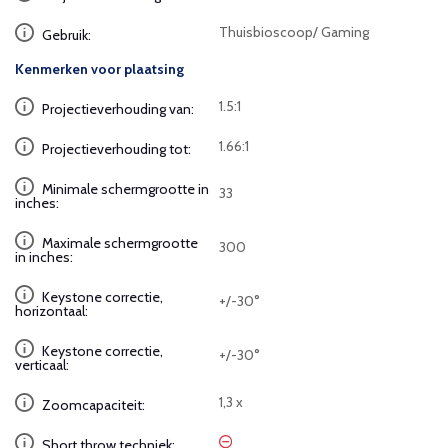
Thuisbioscoop/ Gaming
Gebruik:
Kenmerken voor plaatsing
1.5:1
Projectieverhouding van:
1.66:1
Projectieverhouding tot:
Minimale schermgrootte in
33
inches:
Maximale schermgrootte
300
in inches:
Keystone correctie,
+/-30°
horizontaal:
Keystone correctie,
+/-30°
verticaal:
1,3 x
Zoomcapaciteit:
Short throw techniek: