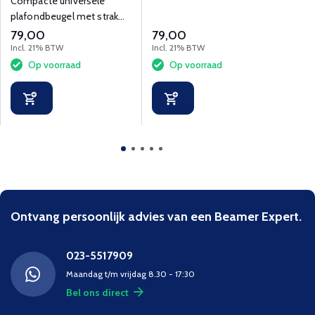
Compacte universele
Univ
plafonds en nette
plafondbeugel met strak
grot
montage.
low-profile ontwerp.
draa
79,00
79,00
119
beam
Incl. 21% BTW
Incl. 21% BTW
Incl.
Op voorraad
Op voorraad
O
Ontvang persoonlijk advies van een Beamer Expert.
023-5517909
Maandag t/m vrijdag 8.30 - 17:30
Bel ons direct