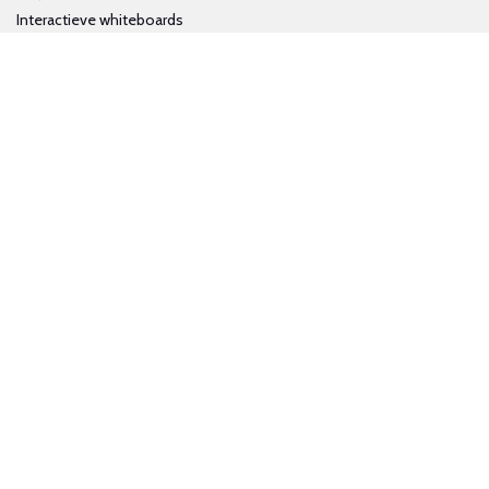
Interactieve whiteboards
Volg ons op social media
Schrijf je in voor onze nieuwsbrief
Trotse bijdrage aan een groene en gezonde wereld