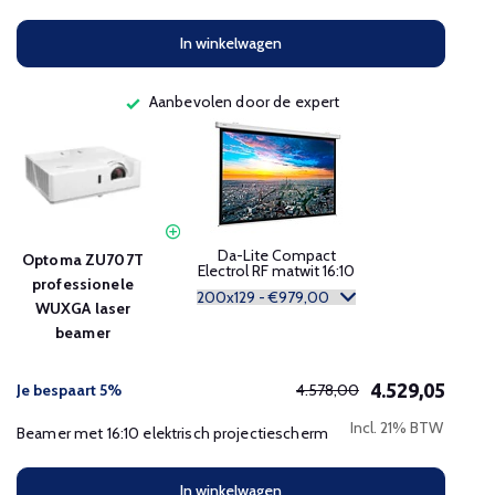
In winkelwagen
Aanbevolen door de expert
Da-Lite Compact
Optoma ZU707T
Electrol RF matwit 16:10
professionele
WUXGA laser
beamer
4.529,05
Je bespaart 5%
4.578,00
Incl. 21% BTW
Beamer met 16:10 elektrisch projectiescherm
In winkelwagen