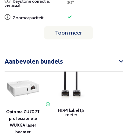
Keystone correctie,
30°
verticaal:
Zoomcapaciteit:
Toon meer
Aanbevolen bundels
HDMI kabel 1,5
Optoma ZU707T
meter
professionele
WUXGA laser
beamer