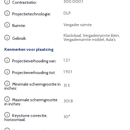
300.000:1
Contrastratio:
DLP
Projectietechnologie:
Vergader ruimte
Ruimte:
Klaslokaal, Vergaderruimte klein,
Gebruik:
Vergaderruimte middel, Aula's
Kenmerken voor plaatsing
1.2:1
Projectieverhouding van:
1.92:1
Projectieverhouding tot:
Minimale schermgrootte in
31.5
inches:
Maximale schermgrootte
301.8
in inches:
Keystone correctie,
30°
horizontaal: