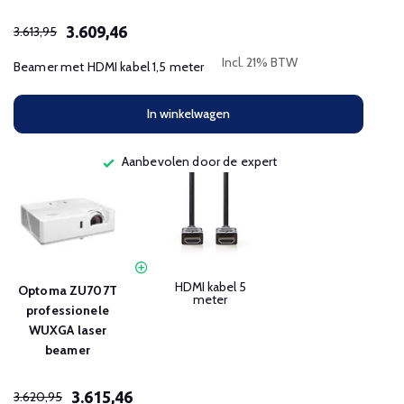
3.609,46
3.613,95
Incl. 21% BTW
Beamer met HDMI kabel 1,5 meter
In winkelwagen
Aanbevolen door de expert
HDMI kabel 5
Optoma ZU707T
meter
professionele
WUXGA laser
beamer
3.615,46
3.620,95