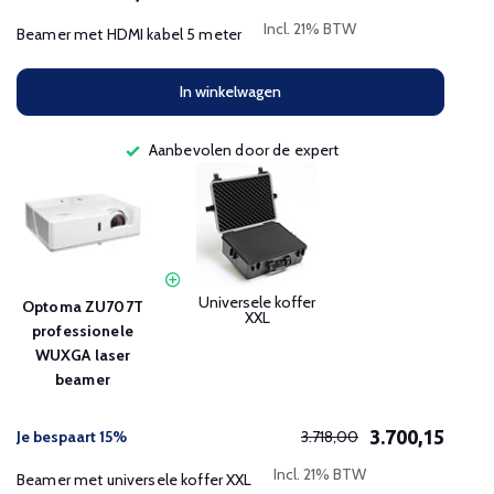
Incl. 21% BTW
Beamer met HDMI kabel 5 meter
In winkelwagen
Aanbevolen door de expert
Universele koffer
Optoma ZU707T
XXL
professionele
WUXGA laser
beamer
3.700,15
Je bespaart 15%
3.718,00
Incl. 21% BTW
Beamer met universele koffer XXL