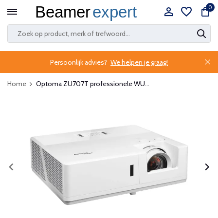
0
Persoonlijk advies?
We helpen je graag!
Home
Optoma ZU707T professionele WU...