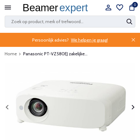
0
Persoonlijk advies?
We helpen je graag!
Home
Panasonic PT-VZ580EJ zakelijke...