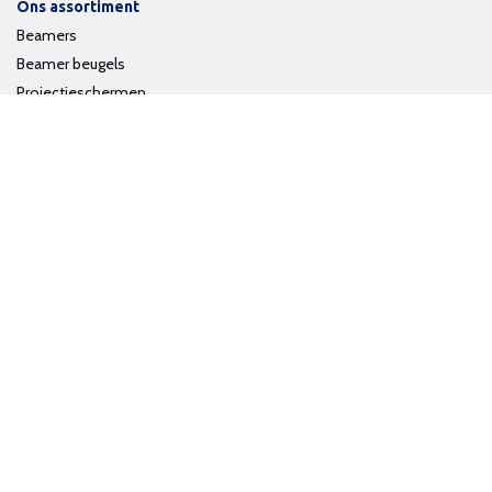
Ons assortiment
Beamers
Beamer beugels
Projectieschermen
Interactieve whiteboards
Volg ons op social media
Schrijf je in voor onze nieuwsbrief
Trotse bijdrage aan een groene en gezonde wereld