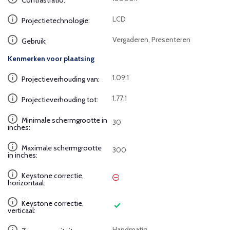
Contrastratio:
LCD
Projectietechnologie:
Vergaderen, Presenteren
Gebruik:
Kenmerken voor plaatsing
1.09:1
Projectieverhouding van:
1.77:1
Projectieverhouding tot:
Minimale schermgrootte in
30
inches:
Maximale schermgrootte
300
in inches:
Keystone correctie,
horizontaal:
Keystone correctie,
verticaal:
Handmatig