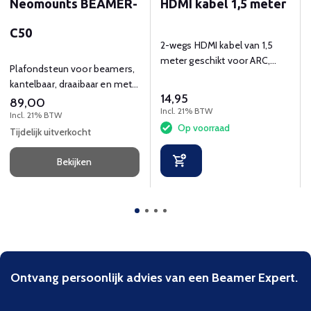
Neomounts BEAMER-
HDMI kabel 1,5 meter
C50
2-wegs HDMI kabel van 1,5
meter geschikt voor ARC,
Plafondsteun voor beamers,
ethernet en HDCP
kantelbaar, draaibaar en met
14,95
kabelbeheer.
89,00
Incl. 21% BTW
Incl. 21% BTW
Op voorraad
Tijdelijk uitverkocht
Bekijken
Ontvang persoonlijk advies van een Beamer Expert.