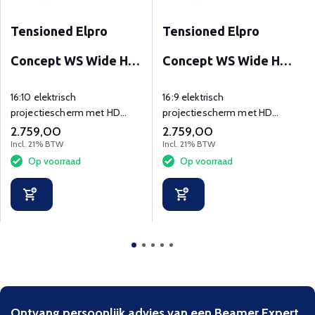
Tensioned Elpro
Tensioned Elpro
Concept WS Wide HD
Concept WS Wide HD
Progressive 1.1
Progressive 1.1
16:10 elektrisch
16:9 elektrisch
projectiescherm met HD
projectiescherm met HD
Contrast
progressive projectiedoek, 1.1
progressive projectiedoek, 1.1
2.759,00
2.759,00
gain en wandschakelaar.
gain en wandschakelaar.
Incl. 21% BTW
Incl. 21% BTW
Op voorraad
Op voorraad
Ontvang persoonlijk advies van een Beamer Expert.