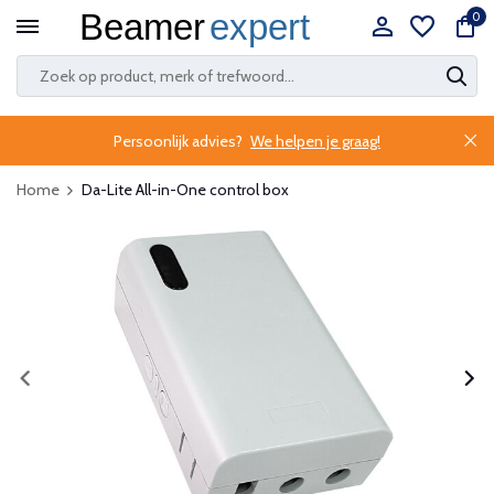
0
Persoonlijk advies?
We helpen je graag!
Home
Da-Lite All-in-One control box