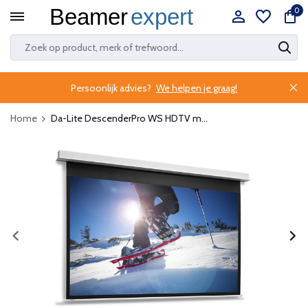
0
Persoonlijk advies?
We helpen je graag!
Home
Da-Lite DescenderPro WS HDTV m...