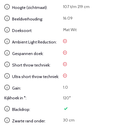
107 t/m 219 cm
Hoogte (zichtmaat):
16:09
Beeldverhouding:
Mat Wit
Doeksoort:
Ambient Light Reduction:
Gespannen doek:
Short throw techniek:
Ultra short throw techniek:
1.0
Gain:
Kijkhoek in °:
120°
Blackdrop:
30 cm
Zwarte rand onder: