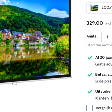
200x12
329,00
Incl
Aantal
Dit scherm wordt op
Al 20 jaa
Gratis ad
Betaal alt
Is de pri
Uitsteken
Klanten
Vergelijk 