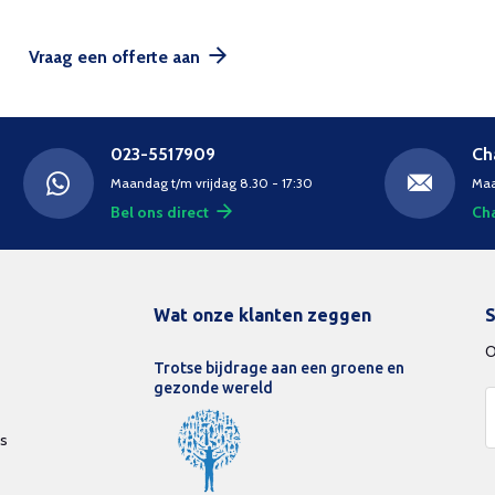
Vraag een offerte aan
023-5517909
Ch
Maandag t/m vrijdag 8.30 - 17:30
Maa
Bel ons direct
Cha
Wat onze klanten zeggen
S
O
Trotse bijdrage aan een groene en
gezonde wereld
ds