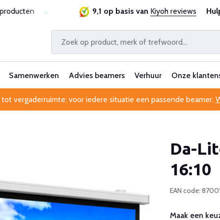
sproducten
Laagste prijsgarantie
9,1 op basis van
Al 25 jaar betrouwbaa
Kiyoh reviews
Hul
Samenwerken
Advies beamers
Verhuur
Onze klanten
 tot vergaderruimte: voor iedere situatie een passende beamer.
W
Da-Li
16:10
EAN code: 870
Maak een keuz