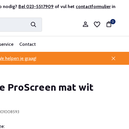
r en ervaren
p nodig?
Bel 023-5517909
Professionele klantenservice
of vul het
contactformulier
in
0
service
Contact
e helpen je graag!
Account aanmaken
te ProScreen mat wit
Account aanmaken
0101008593
e: