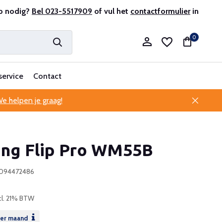
onele klantenservice
p nodig?
Bel 023-5517909
of vul het
contactformulier
in
0
service
Contact
e helpen je graag!
Account aanmaken
ng Flip Pro WM55B
Account aanmaken
6094472486
cl. 21% BTW
er maand