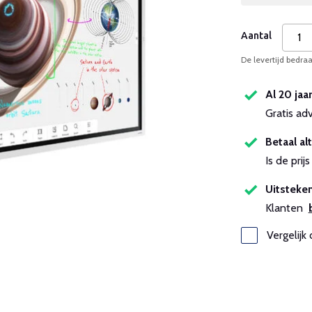
Aantal
De levertijd bedr
Al 20 jaa
Gratis ad
Betaal alt
Is de pri
Uitsteken
Klanten
Vergelijk 