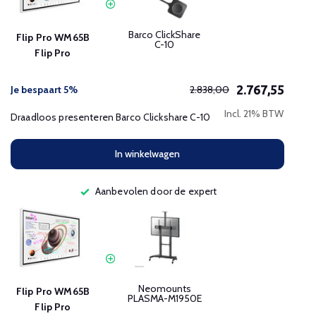
Barco ClickShare
Flip Pro WM65B
C-10
Flip Pro
2.767,55
Je bespaart 5%
2.838,00
Incl. 21% BTW
Draadloos presenteren Barco Clickshare C-10
In winkelwagen
Aanbevolen door de expert
Neomounts
Flip Pro WM65B
PLASMA-M1950E
Flip Pro