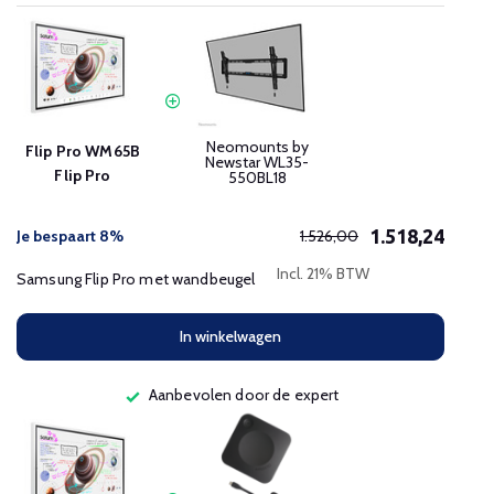
Neomounts by
Flip Pro WM65B
Newstar WL35-
Flip Pro
550BL18
1.518,24
Je bespaart 8%
1.526,00
Incl. 21% BTW
Samsung Flip Pro met wandbeugel
In winkelwagen
Aanbevolen door de expert