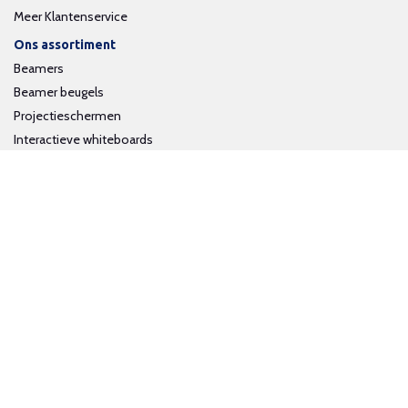
Meer Klantenservice
Ons assortiment
Beamers
Beamer beugels
Projectieschermen
Interactieve whiteboards
Volg ons op social media
Schrijf je in voor onze nieuwsbrief