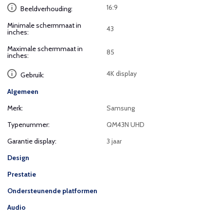
16:9
Beeldverhouding:
Minimale schermmaat in
43
inches:
Maximale schermmaat in
85
inches:
4K display
Gebruik:
Algemeen
Merk:
Samsung
Typenummer:
QM43N UHD
Garantie display:
3 jaar
Design
Prestatie
Ondersteunende platformen
Audio