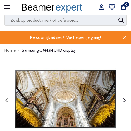
0
Persoonlijk advies?
We helpen je graag!
Home
Samsung QM43N UHD display