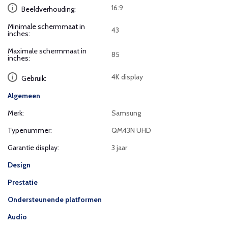
16:9
Beeldverhouding:
Minimale schermmaat in
43
inches:
Maximale schermmaat in
85
inches:
4K display
Gebruik:
Algemeen
Merk:
Samsung
Typenummer:
QM43N UHD
Garantie display:
3 jaar
Design
Prestatie
Ondersteunende platformen
Audio