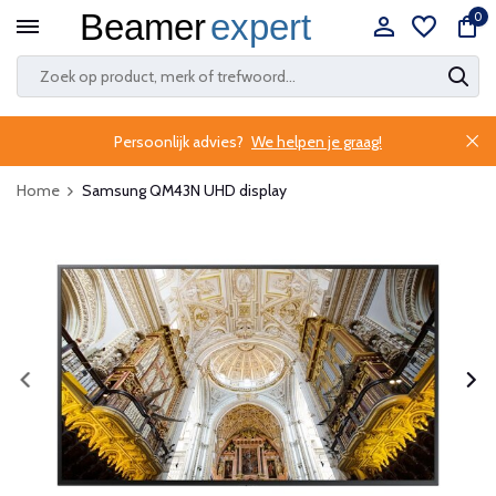
0
Persoonlijk advies?
We helpen je graag!
Home
Samsung QM43N UHD display